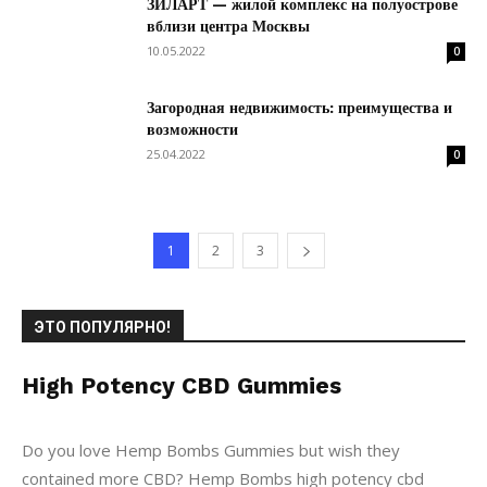
ЗИЛАРТ — жилой комплекс на полуострове
вблизи центра Москвы
10.05.2022
0
Загородная недвижимость: преимущества и
возможности
25.04.2022
0
1
2
3
ЭТО ПОПУЛЯРНО!
High Potency CBD Gummies
21.01.2022
0
Статьи
Do you love Hemp Bombs Gummies but wish they
contained more CBD? Hemp Bombs high potency cbd