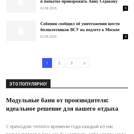
в попытке приворожить Анну Седокову
02.08.2026
0
Собянин сообщил об уничтожении шести
беспилотников ВСУ на подлете к Москве
02.08.2026
0
1
2
3
ЭТО ПОПУЛЯРНО!
Модульные бани от производителя:
идеальное решение для вашего отдыха
26.07.2022
0
Строительство
С приходом теплого времени года каждый из нас