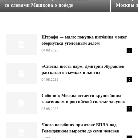
со словами Машкова о победе
Москвы з
Штрафа — мало: покупка питбайка может
обернуться уголовным делом
04.08.2026
0
«Сносил шесть пар»: Дмитрий Журавлев
рассказал о съемках в лаптях
04.08.2026
0
Собянин: Москва остается крупнейшим
заказчиком в российской системе закупок
03.08.2026
0
Число погибших при атаке БПЛА под
Геленджиком выросло до семи человек
03.08.2026