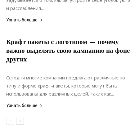
задумывается о том, как бы устроить себе уголок уюта
и расслабления....
Узнать больше
Крафт пакеты с логотипом — почему
важно выделять свою кампанию на фоне
других
10.10.2020
0
Коммуникации
Сегодня многие компании предлагают различные по
типу и форме крафт-пакеты, которые могут быть
использованы для различных целей, таких как...
Узнать больше