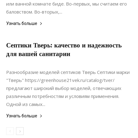
или ванной комнате биде. Во-первых, мы считаем его
баловством. Во-вторых,...
Узнать больше
Септики Тверь: качество и надежность
для вашей санитарии
22.11.2021
0
Коммуникации
Разнообразие моделей септиков Тверь Септики марки
"Тверь" https://greenhouse21vek.ru/catalog/tver/
предлагают широкий выбор моделей, отвечающих
различным потребностям и условиям применения.
Одной из самых...
Узнать больше