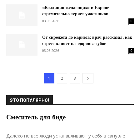
«Коалиция желающих» в Европе
стремительно теряет участников
03.08.2026
0
От скрежета до кариеса: врач рассказал, как
стресс влияет на здоровье зубов
03.08.2026
0
1
2
3
ЭТО ПОПУЛЯРНО!
Смеситель для биде
13.06.2017
0
Коммуникации
Далеко не все люди устанавливают у себя в санузле