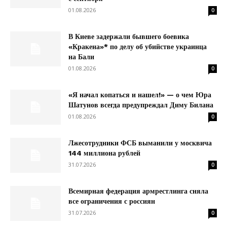
01.08.2026
0
В Киеве задержали бывшего боевика
«Кракена»* по делу об убийстве украинца
на Бали
01.08.2026
0
«Я начал копаться и нашел!» — о чем Юра
Шатунов всегда предупреждал Диму Билана
01.08.2026
0
Лжесотрудники ФСБ выманили у москвича
144 миллиона рублей
31.07.2026
0
Всемирная федерация армрестлинга сняла
все ограничения с россиян
31.07.2026
0