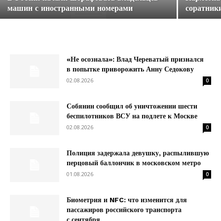
машин с иностранными номерами
соратник
«Не осознала»: Влад Череватый признался
в попытке приворожить Анну Седокову
02.08.2026
0
Собянин сообщил об уничтожении шести
беспилотников ВСУ на подлете к Москве
02.08.2026
0
Полиция задержала девушку, распылившую
перцовый баллончик в московском метро
01.08.2026
0
Биометрия и NFC: что изменится для
пассажиров российского транспорта
с сентября