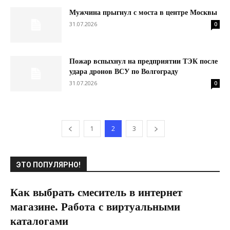
Мужчина прыгнул с моста в центре Москвы
31.07.2026
0
Пожар вспыхнул на предприятии ТЭК после
удара дронов ВСУ по Волгограду
31.07.2026
0
1
2
3
ЭТО ПОПУЛЯРНО!
Как выбрать смеситель в интернет
магазине. Работа с виртуальными
каталогами
14.03.2019
0