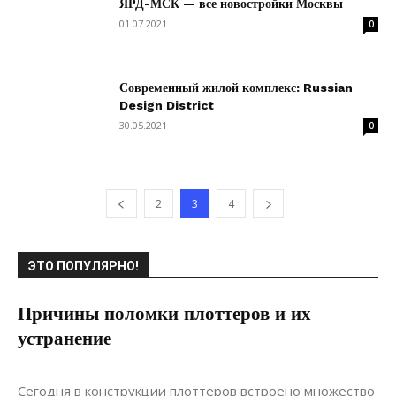
ЯРД-МСК — все новостройки Москвы
01.07.2021
0
Современный жилой комплекс: Russian
Design District
30.05.2021
0
2
3
4
ЭТО ПОПУЛЯРНО!
Причины поломки плоттеров и их
устранение
09.08.2021
0
Коммуникации
Сегодня в конструкции плоттеров встроено множество