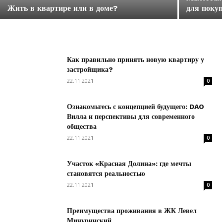
Жить в квартире или в доме?
для поку
Как правильно принять новую квартиру у
застройщика?
22.11.2021
0
Ознакомьтесь с концепцией будущего: DAO
Вилла и перспективы для современного
общества
22.11.2021
0
Участок «Красная Долина»: где мечты
становятся реальностью
22.11.2021
0
Преимущества проживания в ЖК Левел
Мичуринский