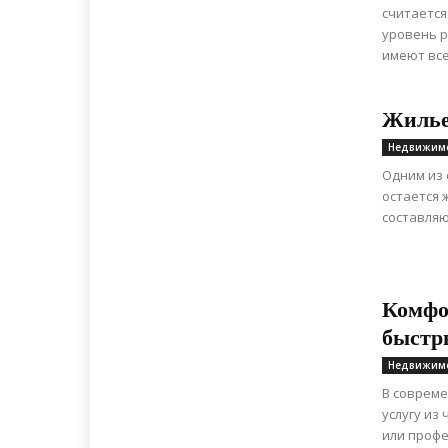
считается
уровень р
имеют все
Жилье
Недвижим
Одним из 
остается 
составляю
Комфо
быстр
Недвижим
В соврем
услугу из
или профе