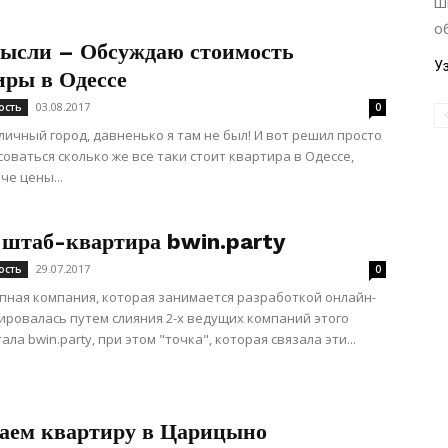
ш
о
ысли – Обсуждаю стоимость
У
иры в Одессе
03.08.2017
ость
0
личный город, давненько я там не был! И вот решил просто
оваться сколько же все таки стоит квартира в Одессе,
че цены...
 штаб-квартира bwin.party
29.07.2017
ость
0
пная компания, которая занимается разработкой онлайн-
ировалась путем слияния 2-х ведущих компаний этого
ала bwin.party, при этом "точка", которая связала эти...
аем квартиру в Царицыно