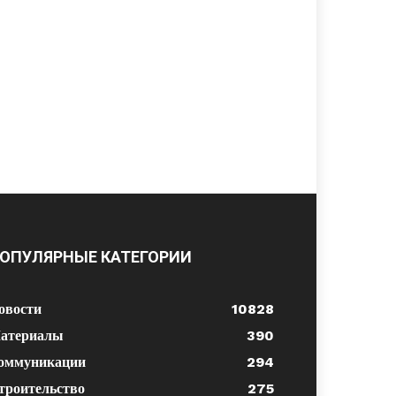
ОПУЛЯРНЫЕ КАТЕГОРИИ
овости
10828
атериалы
390
оммуникации
294
троительство
275