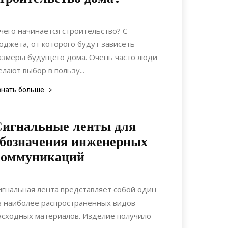
28.04.2021
0
Дизайн
 чего начинается строительство? С
юджета, от которого будут зависеть
азмеры будущего дома. Очень часто люди
елают выбор в пользу...
знать больше
Сигнальные ленты для
бозначения инженерных
коммуникаций
29.12.2020
0
Материалы
игнальная лента представляет собой один
з наиболее распространенных видов
асходных материалов. Изделие получило