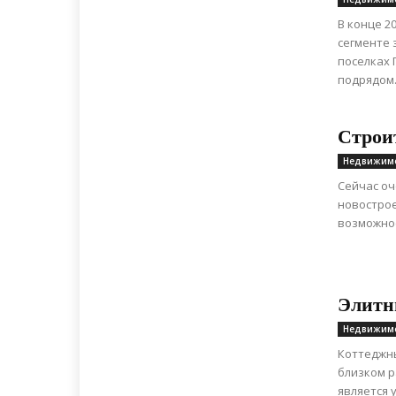
В конце 2
сегменте 
поселках 
подрядом.
Строи
Недвижим
Сейчас оч
новострое
возможнос
Элитн
Недвижим
Коттеджны
близком р
является 