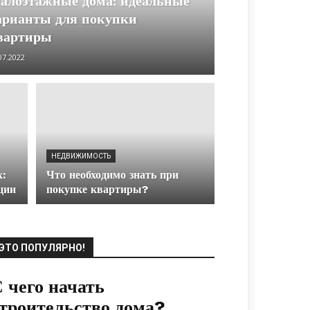
алоэтажные дома: идеальные
арианты для покупки
вартиры
07.2022
НЕДВИЖИМОСТЬ
х:
Что необходимо знать при
ции
покупке квартиры?
ЭТО ПОПУЛЯРНО!
 чего начать
троительство дома?