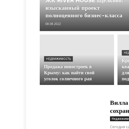
ЖК RIVER HOUSE Щёлково:
изысканный проект
полноценного бизнес-класса
08.08.2022
НЕ
НЕДВИЖИМОСТЬ
Кре
Продажа новостроек в
ква
Крыму: как найти свой
для
уголок солнечного рая
по
Вилла
сохра
Недвижим
Сегодня 