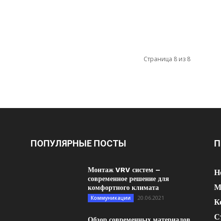
Страница 8 из 8
ПОПУЛЯРНЫЕ ПОСТЫ
П
Монтаж VRV систем –
Н
современное решение для
М
комфортного климата
20.06.2021
Коммуникации
К
С
Обзор современных материалов