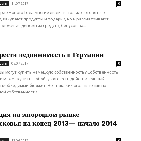
11.07.2017
ость
0
рие Нового Года многие люди не только готовятся к
, закупают продукты и подарки, но и рассматривают
вложения денежных средств, бонусов за...
рести недвижимость в Германии
05.07.2017
ость
0
ы могут купить немецкую собственность? Собственность
и может купить любой, у кого есть действительный
 необходимый бюджет. Нет никаких ограничений по
ой собственности....
ция на загородном рынке
сковья на конец 2013— начало 2014
17.06.2017
ость
0