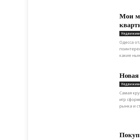
Мои м
кварт
Недвижим
Одесса от
поинтерес
какие нын
Новая
Недвижим
Самая кру
игр сформ
рынка и ст
Покуп