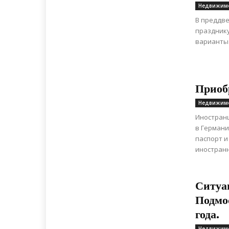
Недвижим
В преддве
празднику
варианты 
Приоб
Недвижим
Иностранц
в Германи
паспорт и
иностранн
Ситуа
Подмо
года.
Недвижим