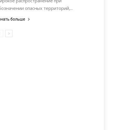
ирокое распространение при
бозначении опасных территорий,...
знать больше