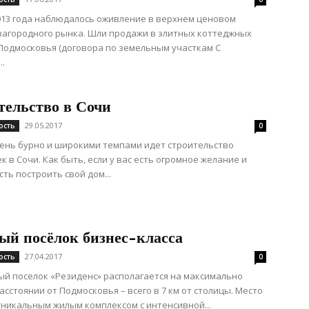
013 года наблюдалось оживление в верхнем ценовом
загородного рынка. Шли продажи в элитных коттеджных
Подмосковья (договора по земельным участкам С
..
тельство в Сочи
29.05.2017
ость
0
ень бурно и широкими темпами идет строительство
к в Сочи. Как быть, если у вас есть огромное желание и
ть построить свой дом...
ый посёлок бизнес-класса
27.04.2017
ость
0
й поселок «Резиденс» располагается на максимально
асстоянии от Подмосковья – всего в 7 км от столицы. Место
уникальным жилым комплексом с интенсивной...