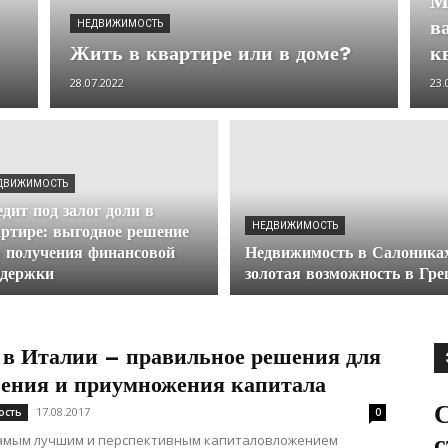
М
в
НЕДВИЖИМОСТЬ
Жить в квартире или в доме?
к
28.07.2022
23.
ДВИЖИМОСТЬ
дит под залог доли в
НЕДВИЖИМОСТЬ
ртире: выгодное решение
 получения финансовой
Недвижимость в Салоника
ддержки
золотая возможность в Гре
 в Италии – правильное решения для
нения и приумножения капитала
С
17.08.2017
ость
0
с
самым лучшим и перспективным капиталовложением