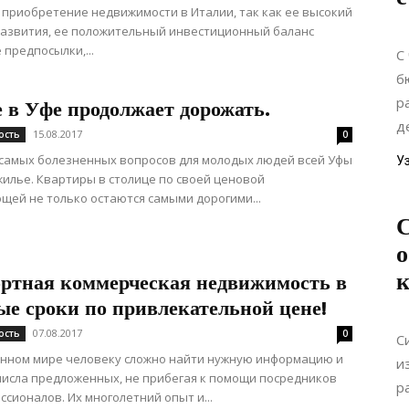
 приобретение недвижимости в Италии, так как ее высокий
азвития, ее положительный инвестиционный баланс
 предпосылки,...
С
б
р
 в Уфе продолжает дорожать.
д
15.08.2017
ость
0
самых болезненных вопросов для молодых людей всей Уфы
У
жилье. Квартиры в столице по своей ценовой
щей не только остаются самыми дорогими...
о
ртная коммерческая недвижимость в
ые сроки по привлекательной цене!
07.08.2017
ость
0
С
енном мире человеку сложно найти нужную информацию и
и
 числа предложенных, не прибегая к помощи посредников
р
ссионалов. Их многолетний опыт и...