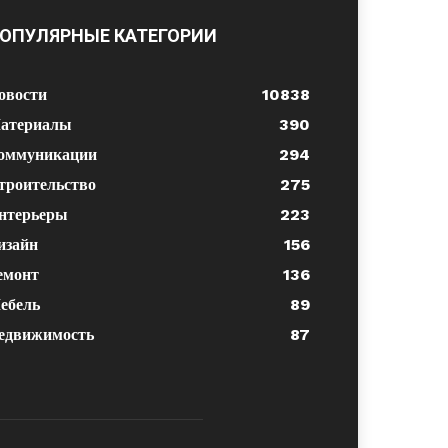
ОПУЛЯРНЫЕ КАТЕГОРИИ
овости
10838
атериалы
390
оммуникации
294
троительство
275
нтерьеры
223
изайн
156
емонт
136
ебель
89
едвижимость
87