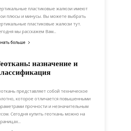
Коммуникации
ертикальные пластиковые жалюзи имеют
вои плюсы и минусы. Вы можете выбрать
ертикальные пластиковые жалюзи тут.
егодня мы расскажем Вам...
знать больше
еоткань: назначение и
классификация
16.09.2020
0
Материалы
еоткань представляет собой техническое
олотно, которое отличается повышенными
араметрами прочности и незначительным
есом. Сегодня купить геоткань можно на
траницах...