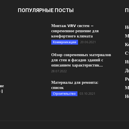
ПОПУЛЯРНЫЕ ПОСТЫ
П
Монтаж VRV систем –
Н
современное решение для
М
комфортного климата
20.06.2021
Коммуникации
К
С
Обзор современных материалов
для стен и фасадов зданий с
И
описанием характеристик...
Д
28.07.2022
Р
Материалы для ремонта:
ие
М
список
 |
03.10.2021
Строительство
Н