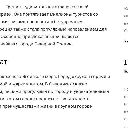
Греция – удивительная страна со своей
В
орией. Она притягивает миллионы туристов со
с
памятниками древности и безупречным
в
Греция также стала популярным направлением для
С
. Особенно привлекательной является
У
пнейшем городе Северной Греции.
ат
Г
красного Эгейского моря. Город окружен горами и
имой и жарким летом. В Салониках можно
Г
м, пешими прогулками по городу и увлекательными
п
и в этом городе предлагает возможность
п
и преимуществами жизни в крупном городе
в
с