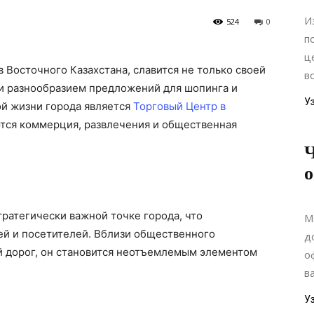
И
524
0
п
ц
 Восточного Казахстана, славится не только своей
в
 и разнообразием предложений для шопинга и
У
ой жизни города является
Торговый Центр в
ются коммерция, развлечения и общественная
Ч
о
тратегически важной точке города, что
М
ей и посетителей. Вблизи общественного
д
й дорог, он становится неотъемлемым элементом
о
в
У