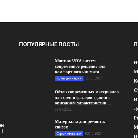
ПОПУЛЯРНЫЕ ПОСТЫ
П
Монтаж VRV систем –
Н
современное решение для
М
комфортного климата
20.06.2021
Коммуникации
К
С
Обзор современных материалов
для стен и фасадов зданий с
И
описанием характеристик...
Д
28.07.2022
Р
Материалы для ремонта:
ие
М
список
 |
03.10.2021
Строительство
Н