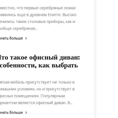
Материалы
звестно, что первые серебряные ложки
оявились еще в древнем Египте. Высоко
енились такие столовые приборы, как и
ообще серебряная...
знать больше
то такое офисный диван:
собенности, как выбрать
26.05.2021
0
Коммуникации
ягкая мебель присутствует не только в
омашних условиях, но и присутствует в
фисных помещениях. Популярным
ариантом является офисный диван. В...
знать больше