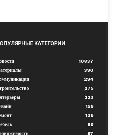
ОПУЛЯРНЫЕ КАТЕГОРИИ
овости
10837
атериалы
390
оммуникации
294
троительство
275
нтерьеры
223
изайн
156
емонт
136
ебель
89
едвижимость
87