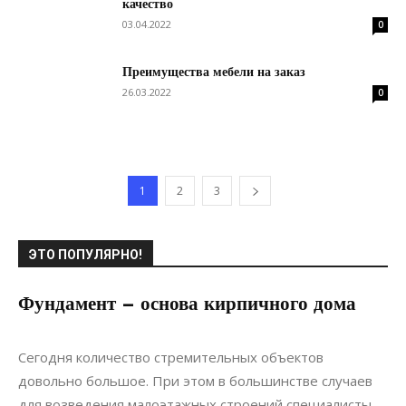
качество
03.04.2022
0
Преимущества мебели на заказ
26.03.2022
0
1
2
3
ЭТО ПОПУЛЯРНО!
Фундамент – основа кирпичного дома
11.05.2017
0
Строительство
Сегодня количество стремительных объектов
довольно большое. При этом в большинстве случаев
для возведения малоэтажных строений специалисты