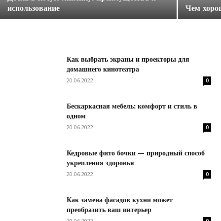
использование
Чем хоро
Как выбрать экраны и проекторы для
домашнего кинотеатра
20.06.2022
0
Бескаркасная мебель: комфорт и стиль в
одном
20.06.2022
0
Кедровые фито бочки — природный способ
укрепления здоровья
20.06.2022
0
Как замена фасадов кухни может
преобразить ваш интерьер
20.06.2022