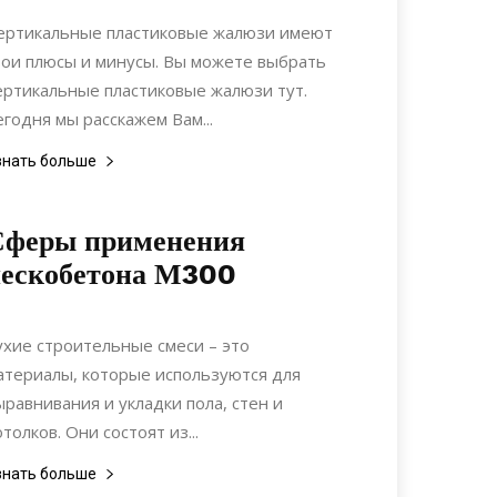
Коммуникации
ертикальные пластиковые жалюзи имеют
вои плюсы и минусы. Вы можете выбрать
ертикальные пластиковые жалюзи тут.
егодня мы расскажем Вам...
знать больше
Сферы применения
пескобетона М300
10.02.2022
0
Материалы
ухие строительные смеси – это
атериалы, которые используются для
ыравнивания и укладки пола, стен и
отолков. Они состоят из...
знать больше