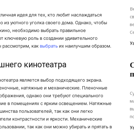
В
личная идея для тех, кто любит наслаждаться
с
из уютного уголка своего дома. Однако, чтобы
в
 кино, необходимо выбрать правильное
С
т ключевую роль в создании удивительного
У
ы рассмотрим, как
выбрать
их наилучшим образом.
шнего кинотеатра
отеатра является выбор подходящего экрана.
леночные, натяжные и механические. Пленочные
С
зображения, однако они требуют специального
м
ние в помещениях с ярким освещением. Натяжные
в
инства пользователей, так как они легко
п
тели контрастности и яркости. Механические
льзовании, так как они можно убирать и прятать в
У