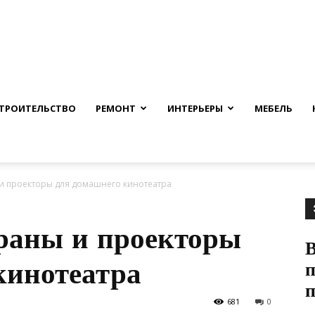
nfmuh.ru
ТРОИТЕЛЬСТВО
РЕМОНТ
ИНТЕРЬЕРЫ
МЕБЕЛЬ
 и проекторы для домашнего кинотеатра
раны и проекторы
кинотеатра
п
681
0