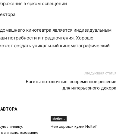
ображения в ярком освещении
оектора
я домашнего кинотеатра является индивидуальным
аши потребности и предпочтения. Хорошо
может создать уникальный кинематографический
Следующая статья
Багеты потолочные: современное решение
для интерьерного декора
 АВТОРА
Мебель
сую линейку:
Чем хороши кухни Nolte?
ва и использование