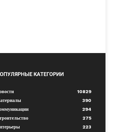
ОПУЛЯРНЫЕ КАТЕГОРИИ
овости
10829
атериалы
390
оммуникации
294
троительство
275
нтерьеры
223