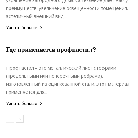
украшение загородного дома. Остекление дает массу
преимуществ: увеличение освещенности помещения,
эстетичный внешний вид...
Узнать больше
Где применяется профнастил?
24.06.2022
0
Строительство
Профнастил – это металлический лист с гофрами
(продольными или поперечными ребрами),
изготовленный из оцинкованной стали. Этот материал
применяется для...
Узнать больше