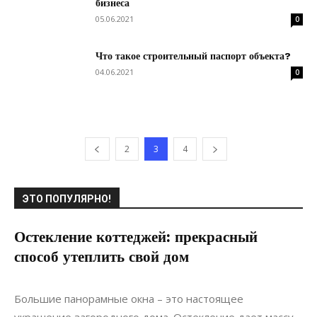
бизнеса
05.06.2021
0
Что такое строительный паспорт объекта?
04.06.2021
0
2
3
4
ЭТО ПОПУЛЯРНО!
Остекление коттеджей: прекрасный
способ утеплить свой дом
08.11.2019
0
Интерьеры
Большие панорамные окна – это настоящее