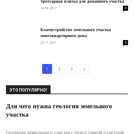
Тротуарная плитка для домашнего участка
14.08.2017
0
Благоустройство земельного участка
многоквартирного дома
22.11.2021
0
1
2
3
ЭТО ПОПУЛЯРНО!
Для чего нужна геология земельного
участка
27.04.2019
0
Строительство
Геология земельного участка с подготовкой отчетной