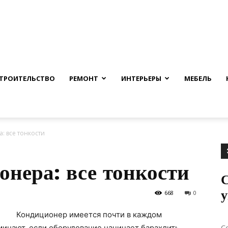
nfmuh.ru
ТРОИТЕЛЬСТВО
РЕМОНТ
ИНТЕРЬЕРЫ
МЕБЕЛЬ
: все тонкости
нера: все тонкости
С
у
668
0
Кондиционер имеется почти в каждом
С
инают, если оборудование начинает барахлить.