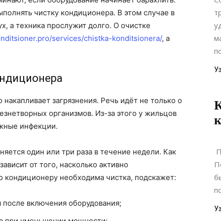
т
ыполнять чистку кондиционера. В этом случае в
у
х, а техника прослужит долго. О очистке
м
onditsioner.pro/services/chistka-konditsionera/
, а
п
У
ондиционера
накапливает загрязнения. Речь идёт не только о
К
лезнетворных организмов. Из-за этого у жильцов
к
ожные инфекции.
П
няется один или три раза в течение недели. Как
П
ависит от того, насколько активно
б
то кондиционеру необходима чистка, подскажет:
п
я после включения оборудования;
У
а при уменьшении мощности;