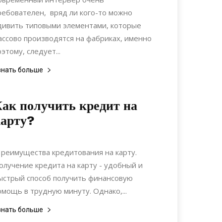
ребователен, вряд ли кого-то можно
дивить типовыми элементами, которые
ассово производятся на фабриках, именно
оэтому, следует...
знать больше
ак получить кредит на
арту?
15.07.2022
0
Коммуникации
реимущества кредитования на карту.
олучение кредита на карту - удобный и
ыстрый способ получить финансовую
омощь в трудную минуту. Однако,...
знать больше