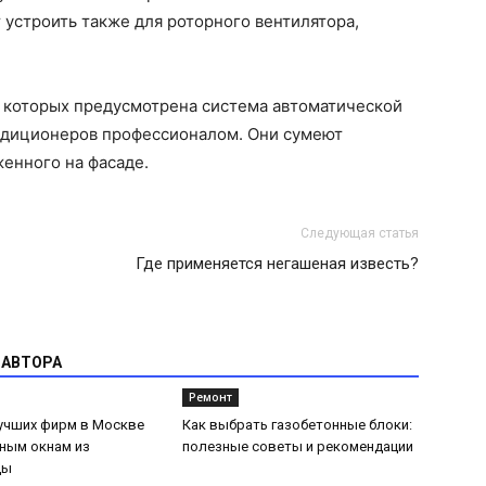
 устроить также для роторного вентилятора,
в которых предусмотрена система автоматической
ондиционеров профессионалом. Они сумеют
женного на фасаде.
Следующая статья
Где применяется негашеная известь?
 АВТОРА
Ремонт
лучших фирм в Москве
Как выбрать газобетонные блоки:
ным окнам из
полезные советы и рекомендации
цы