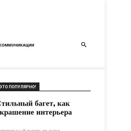
КОММУНИКАЦИИ
ЭТО ПОПУЛЯРНО!
тильный багет, как
крашение интерьера
29.09.2017
0
Интерьеры
овременный интерьер очень