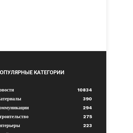
ОПУЛЯРНЫЕ КАТЕГОРИИ
овости
10834
атериалы
390
оммуникации
294
троительство
275
нтерьеры
223