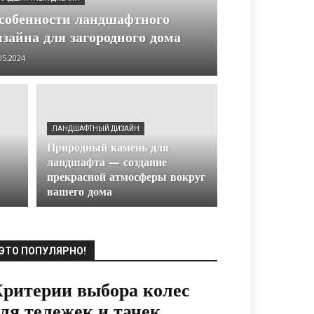
собенности ландшафтного
изайна для загородного дома
05.2024
ЛАНДШАФТНЫЙ ДИЗАЙН
Природный камень для
ландшафта — создание
прекрасной атмосферы вокруг
вашего дома
ЭТО ПОПУЛЯРНО!
ритерии выбора колес
ля тележек и тачек