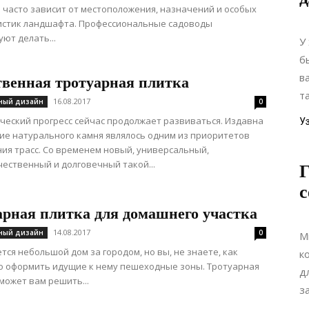
 часто зависит от местоположения, назначений и особых
истик ландшафта. Профессиональные садоводы
ют делать...
У
б
в
твенная тротуарная плитка
та
16.08.2017
ный дизайн
0
ческий прогресс сейчас продолжает развиваться. Издавна
У
е натурального камня являлось одним из приоритетов
ия трасс. Со временем новый, универсальный,
ественный и долговечный такой...
Г
с
арная плитка для домашнего участка
14.08.2017
ный дизайн
0
М
ется небольшой дом за городом, но вы, не знаете, как
к
о оформить идущие к нему пешеходные зоны. Тротуарная
д
может вам решить...
з