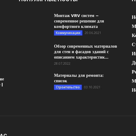
Монтаж VRV систем –
Н
современное решение для
М
комфортного климата
20.06.2021
Коммуникации
К
С
Обзор современных материалов
для стен и фасадов зданий с
И
описанием характеристик...
Д
28.07.2022
Р
Материалы для ремонта:
ие
М
список
 |
03.10.2021
Строительство
Н
НАС