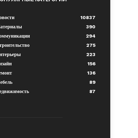
овости
10837
атериалы
390
оммуникации
294
троительство
275
нтерьеры
223
изайн
156
емонт
136
ебель
89
едвижимость
87