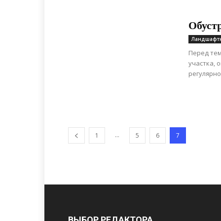
Обустр
Ландшафт
Перед тем
участка, 
регулярно
...
1
5
6
7
ВЫБОР РЕДАКТОРА