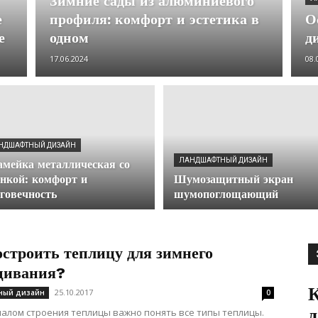
Зимние сады из алюминиевого
е
профиля: комфорт и эстетика в
О
е
одном
д
17.06.2024
08.
НДШАФТНЫЙ ДИЗАЙН
ЛАНДШАФТНЫЙ ДИЗАЙН
мейка металлическая со
нкой: комфорт и
Шумозащитный экран
говечность
шумопоглощающий
остроить теплицу для зимнего
ивания?
К
25.10.2017
ный дизайн
0
д
алом строения теплицы важно понять все типы теплицы.