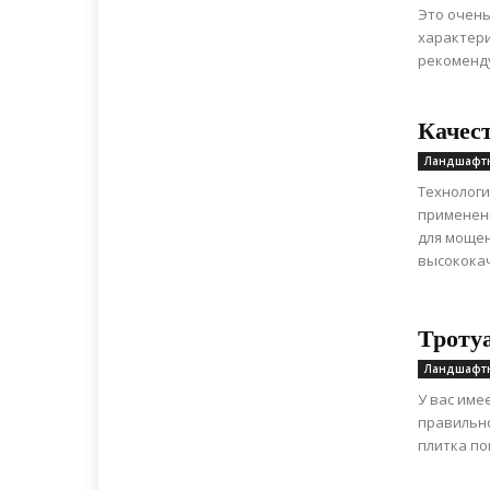
Это очень
характер
рекоменду
Качес
Ландшафт
Технологи
применени
для мощен
высококач
Троту
Ландшафт
У вас име
правильн
плитка по