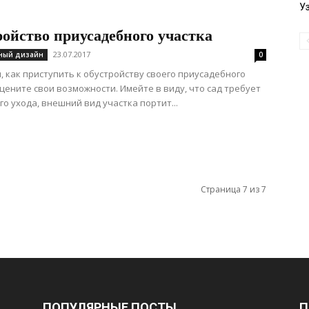
У
ойство приусадебного участка
23.07.2017
ный дизайн
0
, как приступить к обустройству своего приусадебного
оцените свои возможности. Имейте в виду, что сад требует
го ухода, внешний вид участка портит...
Страница 7 из 7
ПОПУЛЯРНЫЕ ПОСТЫ
П