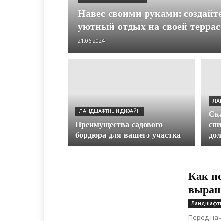
Навес своими руками: создайт
уютный отдых на своей террас
21.06.2024
ЛА
ЛАНДШАФТНЫЙ ДИЗАЙН
Ска
Преимущества садового
спи
бордюра для вашего участка
дол
Как п
выращ
Ландшафт
Перед нач