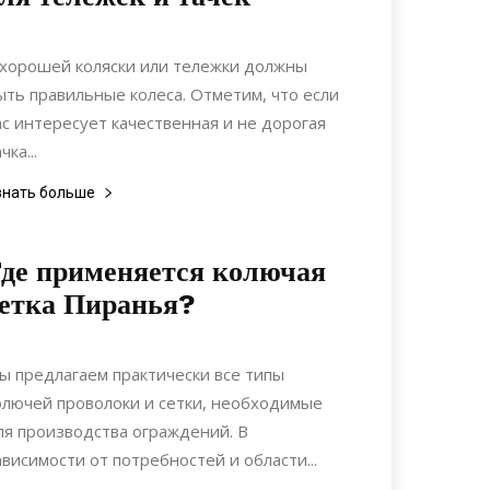
14.12.2020
0
Ландшафтный дизайн
 хорошей коляски или тележки должны
ыть правильные колеса. Отметим, что если
ас интересует качественная и не дорогая
чка...
знать больше
де применяется колючая
етка Пиранья?
20.09.2020
0
Строительство
ы предлагаем практически все типы
олючей проволоки и сетки, необходимые
ля производства ограждений. В
ависимости от потребностей и области...