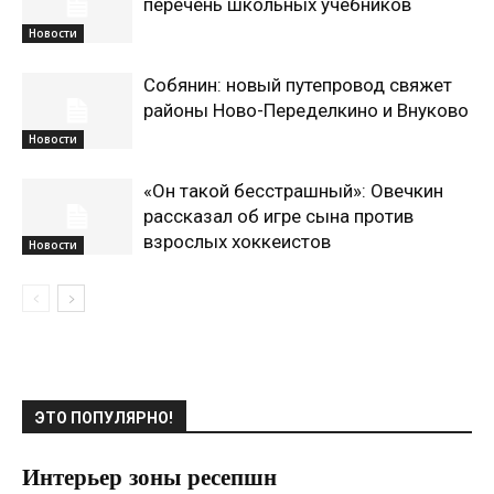
перечень школьных учебников
Новости
Собянин: новый путепровод свяжет
районы Ново-Переделкино и Внуково
Новости
«Он такой бесстрашный»: Овечкин
рассказал об игре сына против
взрослых хоккеистов
Новости
ЭТО ПОПУЛЯРНО!
Интерьер зоны ресепшн
21.04.2017
0