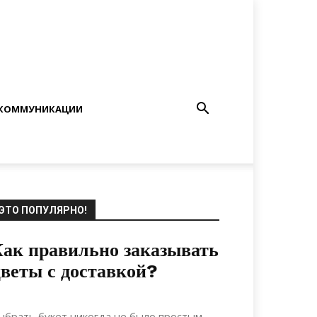
КОММУНИКАЦИИ
ЭТО ПОПУЛЯРНО!
ак правильно заказывать
веты с доставкой?
20.05.2021
0
Материалы
ыбрать букет никогда не было простым