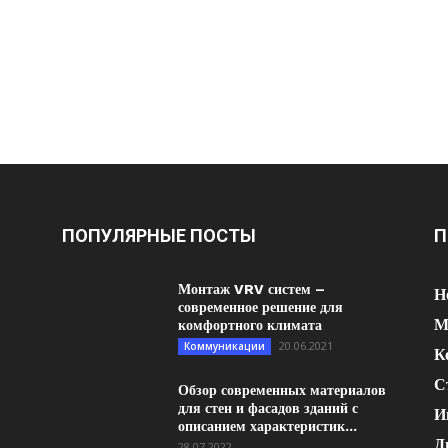
ПОПУЛЯРНЫЕ ПОСТЫ
П
Монтаж VRV систем –
Н
современное решение для
М
комфортного климата
20.06.2021
Коммуникации
К
С
Обзор современных материалов
для стен и фасадов зданий с
И
описанием характеристик...
Д
28.07.2022