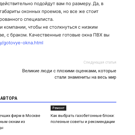
действительно подойдут вам по размеру. Да, в
 габариты оконных проемов, но все же стоит
рованного специалиста.
и компании, чтобы не столкнуться с низким
ае, с браком. Качественные готовые окна ПВХ вы
by/gotovye-okna.html
Следующая статья
Великие люди с плохими оценками, которые
стали знамениты на весь мир
 АВТОРА
Ремонт
лучших фирм в Москве
Как выбрать газобетонные блоки:
ным окнам из
полезные советы и рекомендации
цы