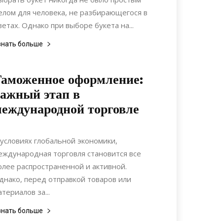
елом для человека, не разбирающегося в
ветах. Однако при выборе букета на...
знать больше
аможенное оформление:
ажный этап в
еждународной торговле
14.05.2022
0
Материалы
 условиях глобальной экономики,
еждународная торговля становится все
олее распространенной и активной.
днако, перед отправкой товаров или
атериалов за...
знать больше