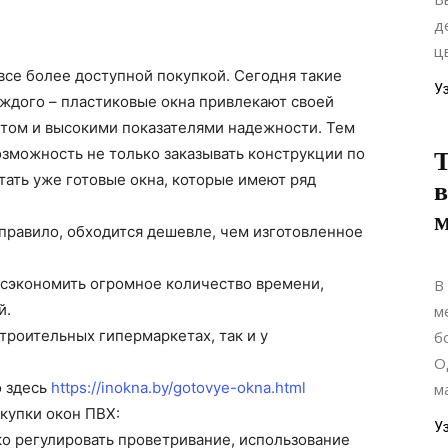
д
ц
все более доступной покупкой. Сегодня такие
У
ждого – пластиковые окна привлекают своей
том и высокими показателями надежности. Тем
озможность не только заказывать конструкции по
Т
ать уже готовые окна, которые имеют ряд
в
м
 правило, обходится дешевле, чем изготовленное
 сэкономить огромное количество времени,
В
й.
м
строительных гипермаркетах, так и у
б
О
о здесь
https://inokna.by/gotovye-okna.html
м
купки окон ПВХ:
У
ко регулировать проветривание, использование