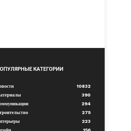
ОПУЛЯРНЫЕ КАТЕГОРИИ
овости
10832
атериалы
390
оммуникации
294
троительство
275
нтерьеры
223
изайн
156