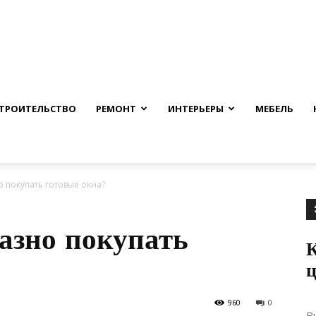
nfmuh.ru
ТРОИТЕЛЬСТВО
РЕМОНТ
ИНТЕРЬЕРЫ
МЕБЕЛЬ
 покупать готовые окна?
азно покупать
К
ц
960
0
В