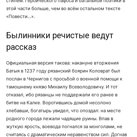
стилем. Героического пафоса и батальной поэтики в
этой части больше, чем во всём остальном тексте
«Повести…».
Былинники речистые ведут
рассказ
Официальная версия такова: накануне вторжения
Батыя в 1237 году рязанский боярин Коловрат был
послан в Чернигов с просьбой о военной помощи к
тамошнему князю Михаилу Всеволодовичу. И тот
отказал, ибо рязанцы не поддержали его ранее в
битве на Калке. Воротившись домой несолоно
хлебавши, богатырь увидел, что опоздал: на месте
родного города лежали чадящие руины. Впав в
жуткую ярость, воевода погнался за монголами, не
считаясь с драматическим неравенством сил. Догнав