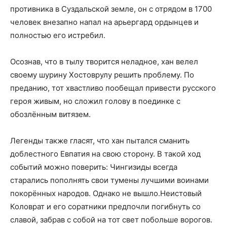
противника в Суздальской земле, он с отрядом в 1700
человек внезапно напал на арьергард ордынцев и
полностью его истребил.
Осознав, что в тылу творится неладное, хан велел
своему шурину Хостоврулу решить проблему. По
преданию, тот хвастливо пообещал привести русского
героя живым, но сложил голову в поединке с
обозлённым витязем.
Легенды также гласят, что хан пытался сманить
доблестного Евпатия на свою сторону. В такой ход
событий можно поверить: Чингизиды всегда
старались пополнять свои тумены лучшими воинами
покорённых народов. Однако не вышло.Неистовый
Коловрат и его соратники предпочли погибнуть со
славой, забрав с собой на тот свет побольше ворогов.