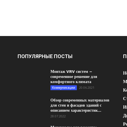
ПОПУЛЯРНЫЕ ПОСТЫ
П
Монтаж VRV систем –
Н
современное решение для
М
комфортного климата
20.06.2021
Коммуникации
К
С
Обзор современных материалов
для стен и фасадов зданий с
И
описанием характеристик...
Д
28.07.2022
Р