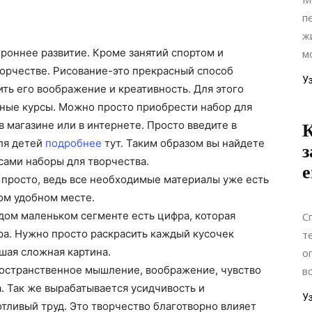
п
ж
роннее развитие. Кроме занятий спортом и
м
ворчестве.
Рисование-это
прекрасный способ
У
ить его воображение и креативность. Для этого
ьные курсы. Можно просто приобрести набор для
в магазине или в интернете. Просто введите
в
К
ля детей
подробнее
тут. Таким образом вы найдете
з
сами наборы для творчества.
е
 просто, ведь все необходимые материалы уже есть
ом удобном месте.
ждом маленьком сегменте есть цифра, которая
С
ора. Нужно просто раскрасить каждый кусочек
т
шая сложная картина.
о
ространственное мышление, воображение, чувство
в
. Так же вырабатывается усидчивость и
У
отливый
труд. Это творчество благотворно влияет