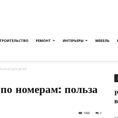
nfmuh.ru
ТРОИТЕЛЬСТВО
РЕМОНТ
ИНТЕРЬЕРЫ
МЕБЕЛЬ
польза для детей
по номерам: польза
Р
в
1460
0
М