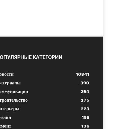
ОПУЛЯРНЫЕ КАТЕГОРИИ
овости
10841
атериалы
390
оммуникации
294
троительство
275
нтерьеры
223
изайн
156
емонт
136