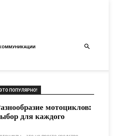
КОММУНИКАЦИИ
ЭТО ПОПУЛЯРНО!
азнообразие мотоциклов:
ыбор для каждого
17.06.2022
0
Мебель
отоциклы – это не просто средство