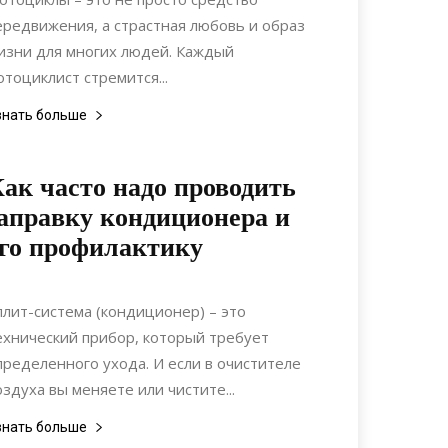
ередвижения, а страстная любовь и образ
изни для многих людей. Каждый
отоциклист стремится...
знать больше
ак часто надо проводить
аправку кондиционера и
го профилактику
01.06.2019
0
Коммуникации
плит-система (кондиционер) – это
ехнический прибор, который требует
пределенного ухода. И если в очистителе
оздуха вы меняете или чистите...
знать больше