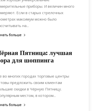
змерительные приборы. И величин много
змеряют. Если в старых стрелочных
вометрах максимум можно было
ассчитывать на...
знать больше
ёрная Пятница: лучшая
ора для шоппинга
16.01.2019
0
Коммуникации
е во многих городах торговые центры
отовы предложить своим клиентам
ольшие скидки в Чёрную Пятницу.
опулярным местом, в котором...
знать больше