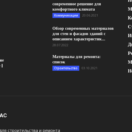
Н
современное решение для
М
комфортного климата
20.06.2021
Коммуникации
К
С
Обзор современных материалов
для стен и фасадов зданий с
И
описанием характеристик...
Д
28.07.2022
Р
Материалы для ремонта:
ие
М
список
 |
03.10.2021
Строительство
Н
НАС
для строительства и ремонта