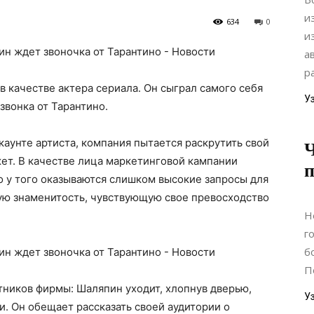
и
634
0
и
а
р
 качестве актера сериала. Он сыграл самого себя
У
звонка от Тарантино.
каунте артиста, компания пытается раскрутить свой
Ч
ет. В качестве лица маркетинговой кампании
п
 у того оказываются слишком высокие запросы для
ую знаменитость, чувствующую свое превосходство
Н
г
б
П
тников фирмы: Шаляпин уходит, хлопнув дверью,
У
и. Он обещает рассказать своей аудитории о