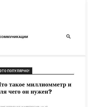
КОММУНИКАЦИИ
ЭТО ПОПУЛЯРНО!
то такое миллиомметр и
ля чего он нужен?
10.06.2021
0
Коммуникации
сем хороши универсальные