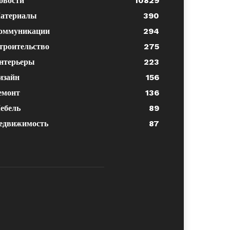
овости
10829
атериалы
390
оммуникации
294
троительство
275
нтерьеры
223
изайн
156
емонт
136
ебель
89
едвижимость
87