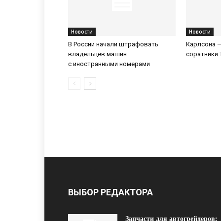
Новости
Новости
В России начали штрафовать
Карлсона —
владельцев машин
соратники 
с иностранными номерами
ВЫБОР РЕДАКТОРА
Запчасти для автогрейдеров: