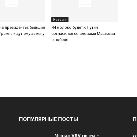
Новости
 в президенты: бывшие
«И молоко будет»: Путин
Трампа ищут ему замену
согласился со словами Машкова
о победе
ПОПУЛЯРНЫЕ ПОСТЫ
П
Монтаж VRV систем –