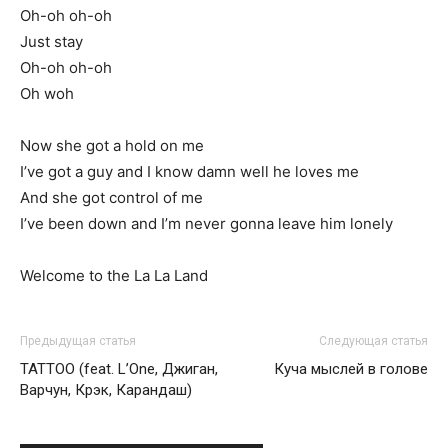
Oh-oh oh-oh
Just stay
Oh-oh oh-oh
Oh woh
Now she got a hold on me
I’ve got a guy and I know damn well he loves me
And she got control of me
I’ve been down and I’m never gonna leave him lonely
Welcome to the La La Land
Предыдущая статья
Следующая статья
TATTOO (feat. L’One, Джиган,
Куча мыслей в голове
Варчун, Крэк, Карандаш)