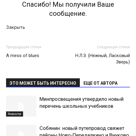
Спасибо! Мы получили Ваше
сообщение.
Закрыть
Предыдущая статья
Следующая статья
A mess of blues
Н.Л.З. (Нежный, Ласковый
Зверь)
ЭТО МОЖЕТ БЫТЬ ИНТЕРЕСНО
ЕЩЕ ОТ АВТОРА
Минпросвещения утвердило новый
перечень школьных учебников
Новости
Собянин: новый путепровод свяжет
районы Ново-Переделкино и Внуково