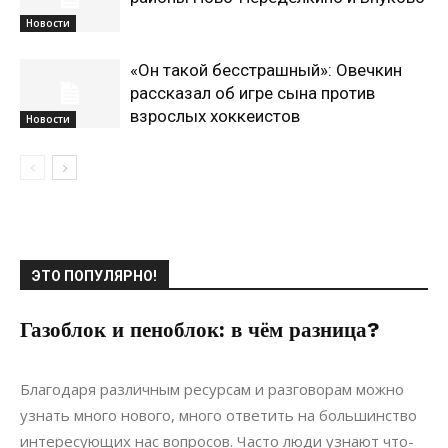
Новости
«Он такой бесстрашный»: Овечкин
рассказал об игре сына против
взрослых хоккеистов
Новости
ЭТО ПОПУЛЯРНО!
Газоблок и пеноблок: в чём разница?
09.03.2021
0
Материалы
Благодаря различным ресурсам и разговорам можно
узнать много нового, много ответить на большинство
интересующих нас вопросов. Часто люди узнают что-