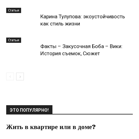
Статьи
Карина Тулупова: экоустойчивость
как стиль жизни
Статьи
Факты – Закусочная Боба – Вики:
История съемок, Сюжет
ЭТО ПОПУЛЯРНО!
Жить в квартире или в доме?
28.07.2022
0
Недвижимость