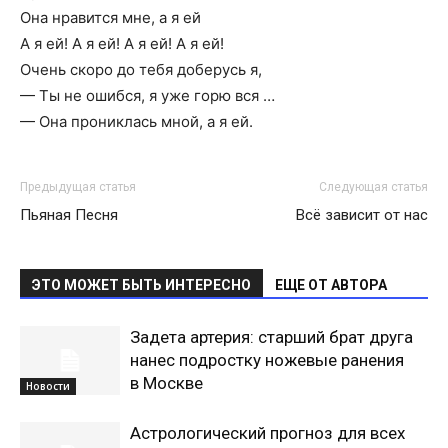
Она нравится мне, а я ей
А я ей! А я ей! А я ей! А я ей!
Очень скоро до тебя доберусь я,
— Ты не ошибся, я уже горю вся …
— Она прониклась мной, а я ей.
Предыдущая статья
Следующая статья
Пьяная Песня
Всё зависит от нас
ЭТО МОЖЕТ БЫТЬ ИНТЕРЕСНО
ЕЩЕ ОТ АВТОРА
Задета артерия: старший брат друга
нанес подростку ножевые ранения
в Москве
Новости
Астрологический прогноз для всех