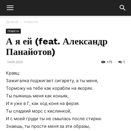
Домой
Новости
Новости
А я ей (feat. Александр
Панайотов)
14.09.2025
175
0
Кравц:
Зажигалка поджигает сигарету, а ты меня,
Торможу на тебе как корабли на якорях.
Ты пьянишь меня как коньяк,
И я уже в Г, как ход коня на ферзя.
Ты сладкий морс с кислинкой,
И с моей груди ты не смылась после стирки.
Знаешь, ты прости меня за эти образы,