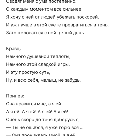
Сводят меня с ума постепенно.
С каждым моментом все сильнее,
Я хочу с ней от людей убежать поскорей.
И уж лучше в этой суете превратиться в тень,
Зато целоваться с ней целый день.
Кравц:
Немного душевной теплоты,
Немного этой сладкой игры.
И эту простую суть,
Ну, и всю себя, малыш, не забудь.
Припев:
Она нравится мне, а я ей
А я ей! А я ей! А я ей! А я ей!
Очень скоро до тебя доберусь я,
— Ты не ошибся, я уже горю вся …
— Она прониклась мной, а я ей.