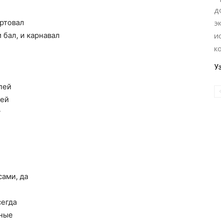
д
артовал
э
и бал, и карнавал
и
к
У
пей
бей
y
ами, да
сегда
яные