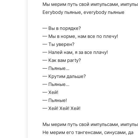
Мы мерим путь свой импульсами, импульс
Еerybody пьяные, everybody пьяные
— Вы в порядке?
— Мы в норме, нам все по плечу!
— Ты уверен?
— Налей нам, я за все плачу!
— Как вам party?
— Пьяные…
— Крутим дальше?
— Пьяные…
— Хей!
— Пьяные!
— Хей! Хей! Хей!
Мы мерим путь свой импульсами, импульс
Не мерим его тангенсами, синусами, да