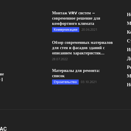
Монтаж VRV систем –
Н
современное решение для
М
комфортного климата
20.06.2021
Коммуникации
К
С
Обзор современных материалов
для стен и фасадов зданий с
И
описанием характеристик...
Д
28.07.2022
Р
Материалы для ремонта:
ие
М
список
 |
03.10.2021
Строительство
Н
НАС