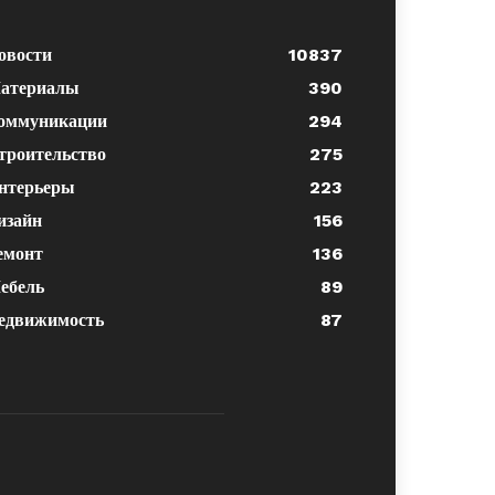
овости
10837
атериалы
390
оммуникации
294
троительство
275
нтерьеры
223
изайн
156
емонт
136
ебель
89
едвижимость
87