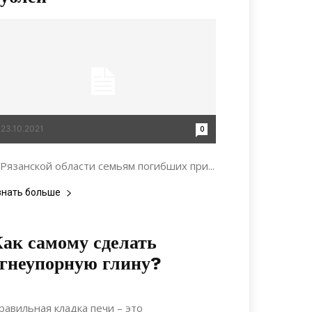
23.10.2021
0
 Рязанской области семьям погибших при...
знать больше
ак самому сделать
гнеупорную глину?
15.02.2022
0
Строительство
равильная кладка печи – это