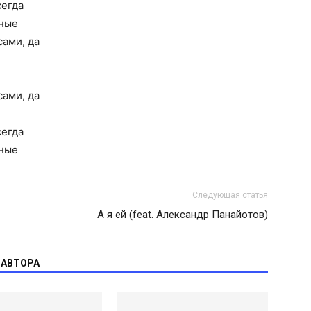
сегда
яные
ами, да
ами, да
сегда
яные
Следующая статья
А я ей (feat. Александр Панайотов)
 АВТОРА