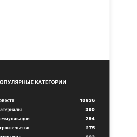
ОПУЛЯРНЫЕ КАТЕГОРИИ
овости
10836
атериалы
390
оммуникации
294
троительство
275
нтерьеры
223