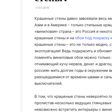
17.07.2019
Крашеные стены давно завоевали весь ми
Азии и в Америке – только стильные краш
«виниловая» страна – это Россия и некот
крашеные стены и на
обои под покраску
н
крашеные стены – это не только модно, с
эксплуатации! Ведь подкрасить и обновит
поменять виниловые обои можно только 
отнимающий кучу нервов, денег и драгоц
россиян жить долгие годы в окружении в
разошедшимися от времени швами и саль
выключателей.
В том, что крашеные стены невероятно п
пролистав несколько ведущих глянцевых 
невозможно встретить интерьеры с вини