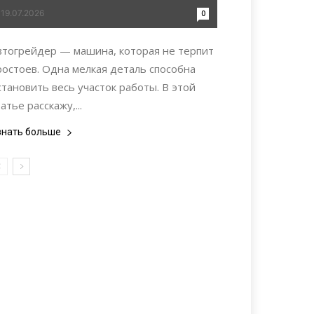
19.07.2026
0
втогрейдер — машина, которая не терпит
ростоев. Одна мелкая деталь способна
становить весь участок работы. В этой
атье расскажу,...
знать больше