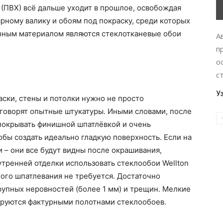
(ПВХ) всё дальше уходит в прошлое, освобождая
ярному валику и обоям под покраску, среди которых
чным материалом являются стеклотканевые обои
А
п
о
ст
У
аски, стены и потолки нужно не просто
к говорят опытные штукатуры. Иными словами, после
покрывать финишной шпатлёвкой и очень
обы создать идеально гладкую поверхность. Если на
 – они все будут видны после окрашивания,
нутренней отделки использовать стеклообои Wellton
ного шпатлевания не требуется. Достаточно
упных неровностей (более 1 мм) и трещин. Мелкие
ируются фактурными полотнами стеклообоев.