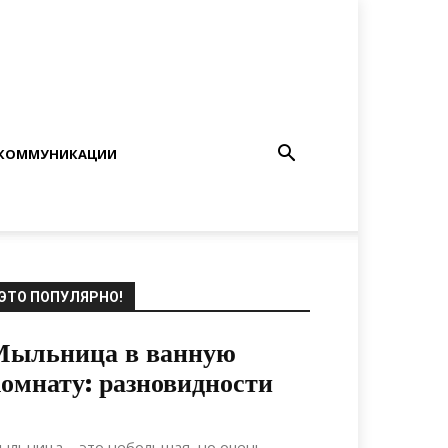
КОММУНИКАЦИИ
ЭТО ПОПУЛЯРНО!
Мыльница в ванную
омнату: разновидности
26.08.2019
0
Интерьеры
ыльница – это небольшая, но очень