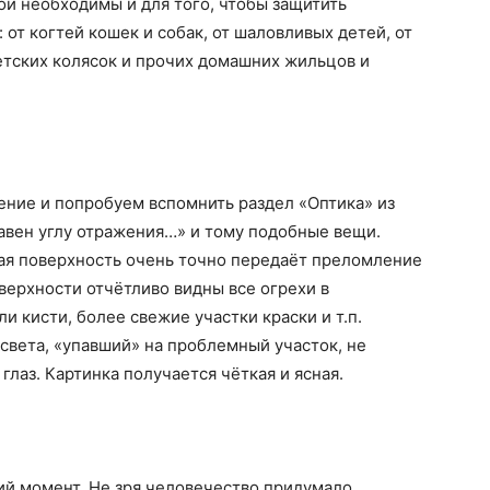
ои необходимы и для того, чтобы защитить
от когтей кошек и собак, от шаловливых детей, от
детских колясок и прочих домашних жильцов и
ние и попробуем вспомнить раздел «Оптика» из
равен углу отражения…» и тому подобные вещи.
ная поверхность очень точно передаёт преломление
верхности отчётливо видны все огрехи в
и кисти, более свежие участки краски и т.п.
 света, «упавший» на проблемный участок, не
глаз. Картинка получается чёткая и ясная.
ий момент. Не зря человечество придумало