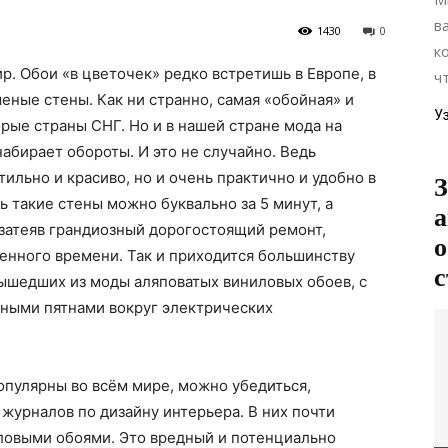
в
1430
0
к
р. Обои «в цветочек» редко встретишь в Европе, в
ч
еные стены. Как ни странно, самая «обойная» и
У
орые страны СНГ. Но и в нашей стране мода на
абирает обороты. И это не случайно. Ведь
тильно и красиво, но и очень практично и удобно в
З
ь такие стены можно буквально за 5 минут, а
а
затеяв грандиозный дорогостоящий ремонт,
о
енного времени. Так и приходится большинству
с
ышедших из моды аляповатых виниловых обоев, с
ными пятнами вокруг электрических
опулярны во всём мире, можно убедиться,
журналов по дизайну интерьера. В них почти
ловыми обоями. Это вредный и потенциально