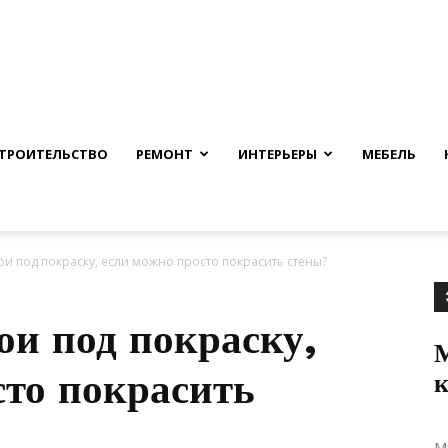
nfmuh.ru
ТРОИТЕЛЬСТВО
РЕМОНТ
ИНТЕРЬЕРЫ
МЕБЕЛЬ
и под покраску, если можно просто покрасить стены?
ои под покраску,
сто покрасить
к
М