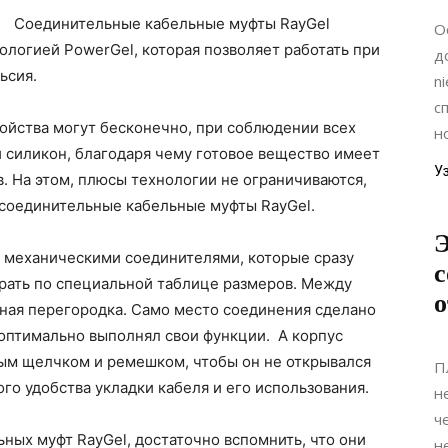
Соединительные кабельные муфты RayGel
О
ологией PowerGel, которая позволяет работать при
д
ьсия.
n
с
ройства могут бесконечно, при соблюдении всех
н
 силикон, благодаря чему готовое вещество имеет
У
в. На этом, плюсы технологии не ограничиваются,
соединительные кабельные муфты RayGel.
Э
 механическими соединителями, которые сразу
с
ирать по специальной таблице размеров. Между
о
ная перегородка. Само место соединения сделано
 оптимально выполнял свои функции. А корпус
тым щелчком и ремешком, чтобы он не открывался
П
го удобства укладки кабеля и его использования.
н
ч
ных муфт RayGel, достаточно вспомнить, что они
н