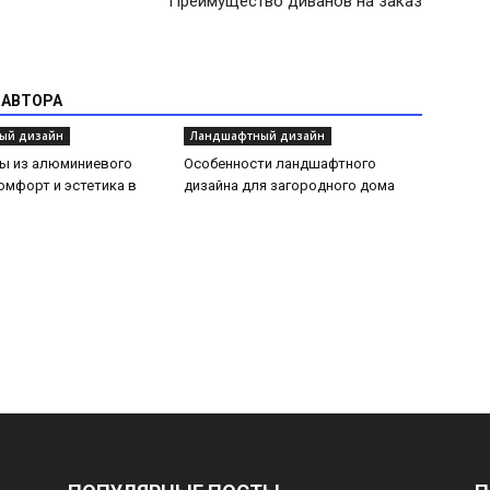
Преимущество диванов на заказ
 АВТОРА
ый дизайн
Ландшафтный дизайн
ды из алюминиевого
Особенности ландшафтного
омфорт и эстетика в
дизайна для загородного дома