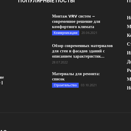
ПОПУЛЯРНЫЕ ПОСТЫ
П
Монтаж VRV систем –
Н
современное решение для
М
комфортного климата
20.06.2021
Коммуникации
К
С
Обзор современных материалов
для стен и фасадов зданий с
И
описанием характеристик...
Д
28.07.2022
Р
Материалы для ремонта:
ие
М
список
 |
03.10.2021
Строительство
Н