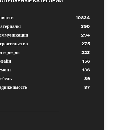
ОПУЛЯРНЫЕ КАТЕГОРИИ
овости
10834
атериалы
390
оммуникации
294
троительство
275
нтерьеры
223
изайн
156
емонт
136
ебель
89
едвижимость
87