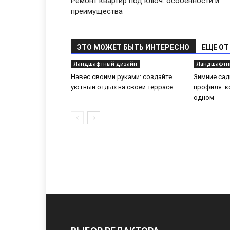
Ремонт квартир под ключ: особенности и
преимущества
ЭТО МОЖЕТ БЫТЬ ИНТЕРЕСНО
ЕЩЕ ОТ
Ландшафтный дизайн
Ландшафтн
Навес своими руками: создайте
Зимние са
уютный отдых на своей террасе
профиля: к
одном