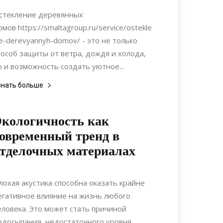
стекление деревянных
омов https://smaltagroup.ru/service/ostekle
ie-derevyannyh-domov/ - это не только
пособ защиты от ветра, дождя и холода,
о и возможность создать уютное...
знать больше
кологичность как
овременный тренд в
тделочных материалах
27.12.2020
0
Дизайн
лохая акустика способна оказать крайне
егативное влияние на жизнь любого
еловека. Это может стать причиной
едосыпания, недостаточного уровня