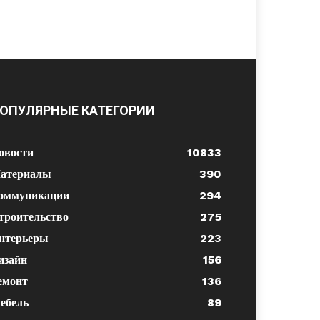
ОПУЛЯРНЫЕ КАТЕГОРИИ
овости
10833
атериалы
390
оммуникации
294
троительство
275
нтерьеры
223
изайн
156
емонт
136
ебель
89