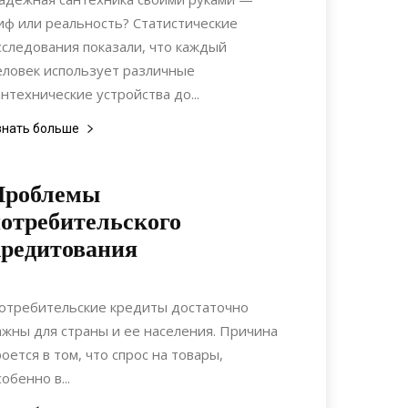
иф или реальность? Статистические
сследования показали, что каждый
еловек использует различные
антехнические устройства до...
знать больше
Проблемы
отребительского
редитования
05.07.2021
0
Коммуникации
отребительские кредиты достаточно
ажны для страны и ее населения. Причина
роется в том, что спрос на товары,
обенно в...