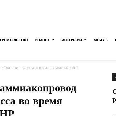
nfmuh.ru
ТРОИТЕЛЬСТВО
РЕМОНТ
ИНТЕРЬЕРЫ
МЕБЕЛЬ
д Тольятти — Одесса во время отступления в ДНР
 аммиакопровод
С
сса во время
ДНР
Н