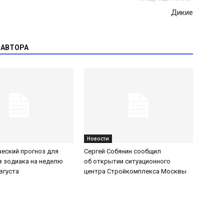
Дикие
 АВТОРА
Новости
еский прогноз для
Сергей Собянин сообщил
в зодиака на неделю
об открытии ситуационного
августа
центра Стройкомплекса Москвы