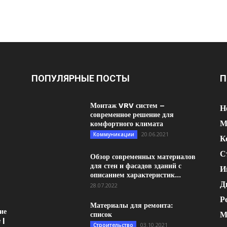
ПОПУЛЯРНЫЕ ПОСТЫ
П
Монтаж VRV систем –
Н
современное решение для
М
комфортного климата
20.06.2021
Коммуникации
К
С
Обзор современных материалов
для стен и фасадов зданий с
И
описанием характеристик...
Д
28.07.2022
Р
Материалы для ремонта:
ие
М
список
 |
03.10.2021
Строительство