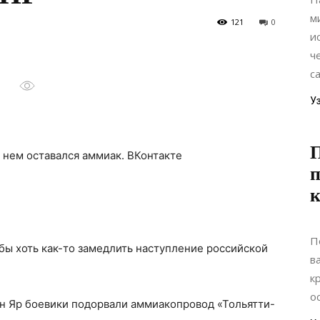
м
121
0
и
ч
с
У
в нем оставался аммиак.
ВКонтакте
п
к
П
бы хоть как-то замедлить наступление российской
в
к
ос
ин Яр боевики подорвали аммиакопровод «Тольятти-