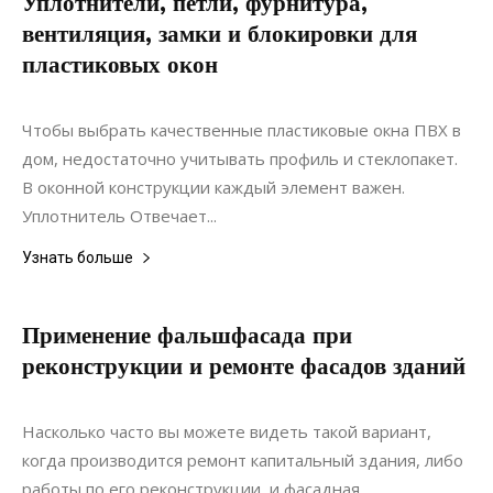
Уплотнители, петли, фурнитура,
вентиляция, замки и блокировки для
пластиковых окон
18.01.2021
0
Интерьеры
Чтобы выбрать качественные пластиковые окна ПВХ в
дом, недостаточно учитывать профиль и стеклопакет.
В оконной конструкции каждый элемент важен.
Уплотнитель Отвечает...
Узнать больше
Применение фальшфасада при
реконструкции и ремонте фасадов зданий
26.06.2020
0
Ремонт
Насколько часто вы можете видеть такой вариант,
когда производится ремонт капитальный здания, либо
работы по его реконструкции, и фасадная...