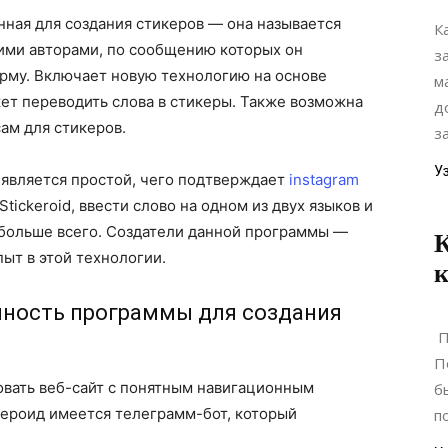
ная для создания стикеров — она называется
К
ими авторами, по сообщению которых он
з
рму. Включает новую технологию на основе
м
ет переводить слова в стикеры. Также возможна
д
ам для стикеров.
з
У
 является простой, чего подтверждает
instagram
Stickeroid, ввести слово на одном из двух языков и
 больше всего. Создатели данной программы —
К
ыт в этой технологии.
к
нность программы для создания
П
П
вать веб-сайт с понятным навигационным
б
ероид имеется телеграмм-бот, который
п