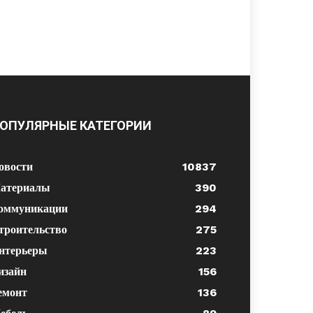
ОПУЛЯРНЫЕ КАТЕГОРИИ
овости
10837
атериалы
390
оммуникации
294
троительство
275
нтерьеры
223
изайн
156
емонт
136