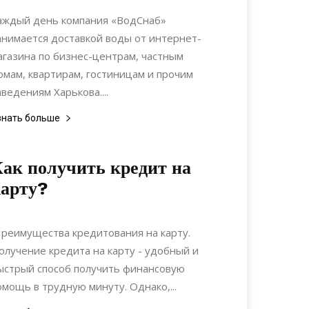
Статьи
аждый день компания «ВодСнаб»
анимается доставкой воды от интернет-
агазина по бизнес-центрам, частным
омам, квартирам, гостиницам и прочим
аведениям Харькова....
знать больше
ак получить кредит на
арту?
15.07.2022
0
Коммуникации
реимущества кредитования на карту.
олучение кредита на карту - удобный и
ыстрый способ получить финансовую
омощь в трудную минуту. Однако,...