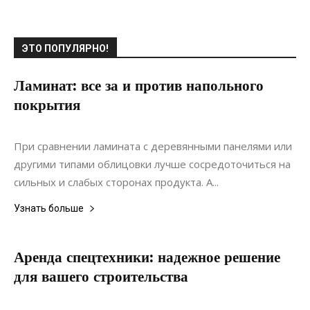
ЭТО ПОПУЛЯРНО!
Ламинат: все за и против напольного
покрытия
18.01.2022
0
Материалы
При сравнении ламината с деревянными панелями или
другими типами облицовки лучше сосредоточиться на
сильных и слабых сторонах продукта. А...
Узнать больше
Аренда спецтехники: надежное решение
для вашего строительства
26.06.2022
0
Строительство