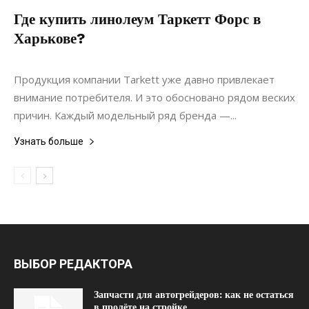
Где купить линолеум Таркетт Форс в
Харькове?
13.08.2021
0
Материалы
Продукция компании Tarkett уже давно привлекает
внимание потребителя. И это обосновано рядом веских
причин. Каждый модельный ряд бренда —...
Узнать больше
ВЫБОР РЕДАКТОРА
Запчасти для автогрейдеров: как не остаться
в пролёте на стройке