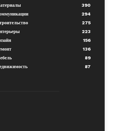
атериалы
390
оммуникации
294
троительство
275
нтерьеры
223
изайн
156
емонт
136
ебель
89
едвижимость
87