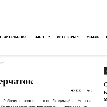
nfmuh.ru
ТРОИТЕЛЬСТВО
РЕМОНТ
ИНТЕРЬЕРЫ
МЕБЕЛЬ
ток
ерчаток
С
1032
0
м
Рабочие перчатки – это необходимый элемент на
себе представить нормального функционирования