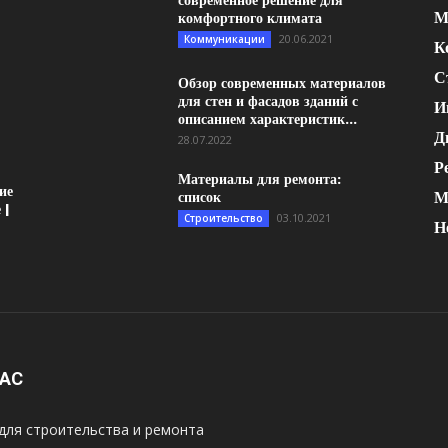
современное решение для
М
комфортного климата
20.06.2021
Коммуникации
К
С
Обзор современных материалов
для стен и фасадов зданий с
И
описанием характеристик...
Д
28.07.2022
Р
Материалы для ремонта:
ие
М
список
 |
03.10.2021
Строительство
Н
НАС
для строительства и ремонта