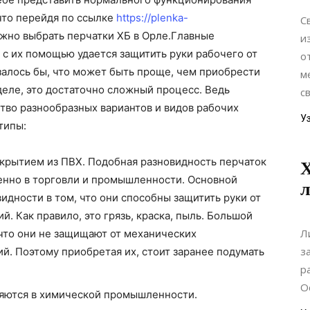
что перейдя по ссылке
https://plenka-
С
но выбрать перчатки ХБ в Орле.
Главные
и
 с их помощью удается защитить руки рабочего от
о
залось бы, что может быть проще, чем приобрести
м
деле, это достаточно сложный процесс. Ведь
с
тво разнообразных вариантов и видов рабочих
У
типы:
крытием из ПВХ. Подобная разновидность перчаток
Х
менно в торговли и промышленности. Основной
л
дности в том, что они способны защитить руки от
. Как правило, это грязь, краска, пыль. Большой
Л
 что они не защищают от механических
з
й. Поэтому приобретая их, стоит заранее подумать
р
О
няются в химической промышленности.