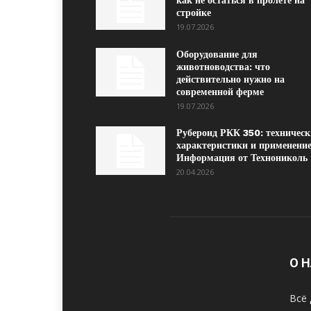
как не остаться в пролёте на
стройке
19.07.2026
Оборудование для
животноводства: что
действительно нужно на
современной ферме
19.07.2026
Рубероид РКК 350: техническ
характеристики и применение
Информация от Технониколь
20.04.2026
О 
Всё 