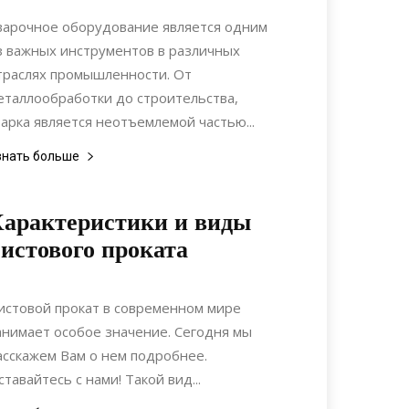
Материалы
варочное оборудование является одним
з важных инструментов в различных
траслях промышленности. От
еталлообработки до строительства,
варка является неотъемлемой частью...
знать больше
арактеристики и виды
истового проката
29.05.2021
0
Дизайн
истовой прокат в современном мире
анимает особое значение. Сегодня мы
асскажем Вам о нем подробнее.
ставайтесь с нами! Такой вид...