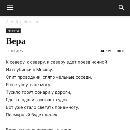
Домой
Новости
Новости
Вера
30.08.2025
119
0
К северу, к северу, к северу едет поезд ночной
Из глубинки в Москву.
Спит проводник, спят хмельные соседи,
Я все уснуть не могу.
Тускло горят фонари у дороги,
Где-то вдали завывает гудок.
Вот уже стало светать понемногу,
Пасмурный будет денек.
Вера, ты одна осталась у меня…