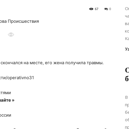
О
67
0
ч
кова Происшествия
в
к
Ка
У
скончался на месте, его жена получила травмы.
О
б
ти/operativno31
стями
В
айте »
п
б
оссии
о
п