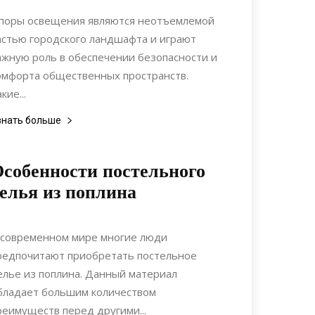
Статьи
поры освещения являются неотъемлемой
астью городского ландшафта и играют
ажную роль в обеспечении безопасности и
омфорта общественных пространств.
кие...
знать больше
собенности постельного
елья из поплина
22.05.2021
0
Статьи
 современном мире многие люди
редпочитают приобретать постельное
елье из поплина. Данный материал
бладает большим количеством
реимуществ перед другими...