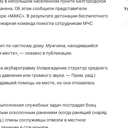
му в небольшом населенном пункте Белгородской
ранена. Об этом сообщили представители
У
ере «МАКС». В результате детонации беспилотного
пожарная команда помогла сотрудникам МЧС
ил по частному дому. Мужчина, находившийся
а месте»
, — сказано в публикации.
а акубаротравму (повреждение структур среднего
а давления или громкого звука. — Прим. ред.)
адавшей помощь на месте, но она отказалась
 выполнения служебных задач пострадал боец
пым осколочным ранением (когда ранящий снаряд
д.) спины сослуживцы отвезли в местное
лечение в стационаре.