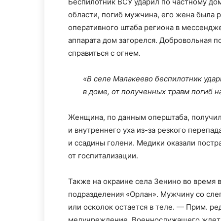
Беспилотник ВСУ ударил по частному до
области, погиб мужчина, его жена была 
оперативного штаба региона в мессендж
аппарата дом загорелся. Добровольная 
справиться с огнем.
«В селе Малакеево беспилотник удар
в доме, от полученных травм погиб н
Женщина, по данным оперштаба, получил
и внутреннего уха из-за резкого перепад
и ссадины голени. Медики оказали постр
от госпитализации.
Также на окраине села Зенино во время
подразделения «Орлан». Мужчину со сле
или осколок остается в теле. — Прим. ре
медучреждение. Военнослужащего ждет 