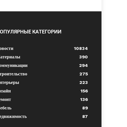
ОПУЛЯРНЫЕ КАТЕГОРИИ
овости
10834
атериалы
390
оммуникации
294
троительство
275
нтерьеры
223
изайн
156
емонт
136
ебель
89
едвижимость
87