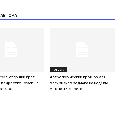
 АВТОРА
Новости
ерия: старший брат
Астрологический прогноз для
с подростку ножевые
всех знаков зодиака на неделю
Москве
с 10 по 16 августа