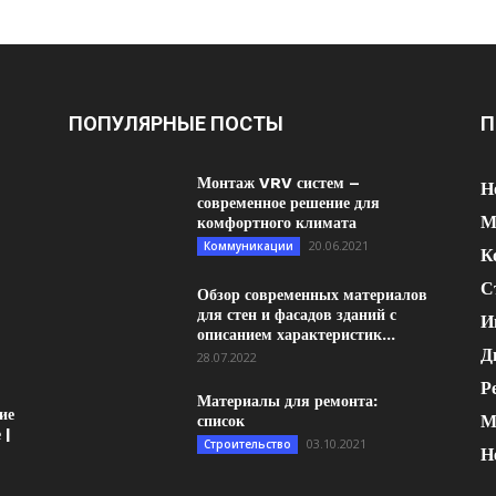
ПОПУЛЯРНЫЕ ПОСТЫ
П
Монтаж VRV систем –
Н
современное решение для
М
комфортного климата
20.06.2021
Коммуникации
К
С
Обзор современных материалов
для стен и фасадов зданий с
И
описанием характеристик...
Д
28.07.2022
Р
Материалы для ремонта:
ие
М
список
 |
03.10.2021
Строительство
Н