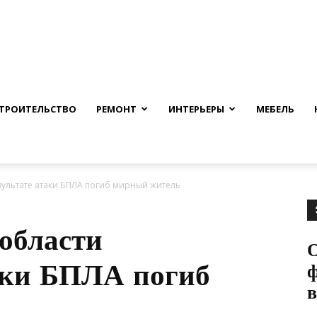
nfmuh.ru
ТРОИТЕЛЬСТВО
РЕМОНТ
ИНТЕРЬЕРЫ
МЕБЕЛЬ
зультате атаки БПЛА погиб мирный житель
 области
таки БПЛА погиб
ф