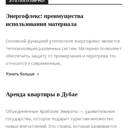
ЭТО ПОПУЛЯРНО!
Энергофлекс: преимущества
использования материала
26.05.2021
0
Материалы
Основной функцией утеплителя энергофлекс является
теплоизоляция различных систем. Материал позволяет
обеспечить защиту от промерзания и перегрева. Но
относится к современным...
Узнать больше
Аренда квартиры в Дубае
23.05.2019
0
Недвижимость
Объединённые Арабские Эмираты — удивительное
государство, которое подарит туристам множество
новых впечатлений. Это страна, которая развивается