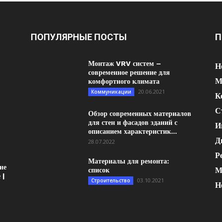
ПОПУЛЯРНЫЕ ПОСТЫ
П
Монтаж VRV систем –
Н
современное решение для
М
комфортного климата
20.06.2021
Коммуникации
К
С
Обзор современных материалов
для стен и фасадов зданий с
И
описанием характеристик...
Д
28.07.2022
Р
Материалы для ремонта:
ие
М
список
 |
03.10.2021
Строительство
Н