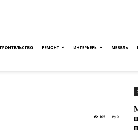
nfmuh.ru
ТРОИТЕЛЬСТВО
РЕМОНТ
ИНТЕРЬЕРЫ
МЕБЕЛЬ
М
105
0
п