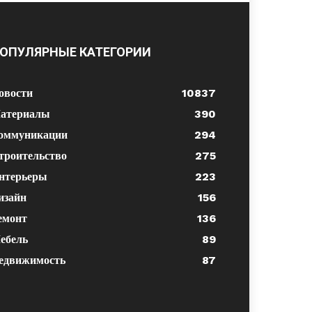
ОПУЛЯРНЫЕ КАТЕГОРИИ
овости
10837
атериалы
390
оммуникации
294
троительство
275
нтерьеры
223
изайн
156
емонт
136
ебель
89
едвижимость
87