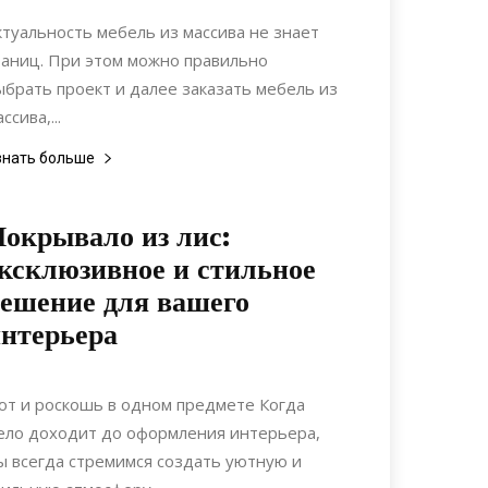
Коммуникации
ктуальность мебель из массива не знает
раниц. При этом можно правильно
ыбрать проект и далее заказать мебель из
ссива,...
знать больше
окрывало из лис:
ксклюзивное и стильное
ешение для вашего
нтерьера
25.04.2024
0
Интерьеры
ют и роскошь в одном предмете Когда
ело доходит до оформления интерьера,
ы всегда стремимся создать уютную и