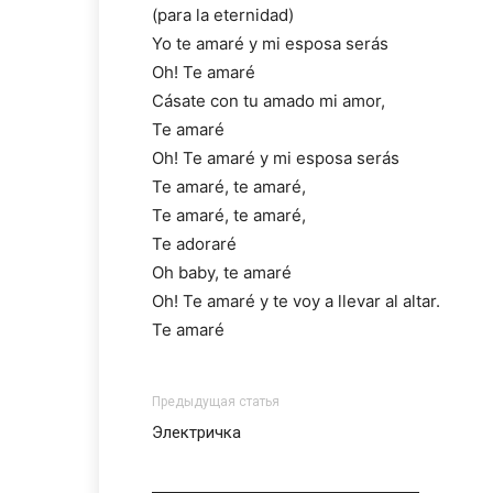
(para la eternidad)
Yo te amaré y mi esposa serás
Oh! Te amaré
Cásate con tu amado mi amor,
Te amaré
Оh! Te amaré y mi esposa serás
Te amaré, te amaré,
Te amaré, te amaré,
Te adoraré
Oh baby, te amaré
Oh! Te amaré y te voy a llevar al altar.
Te amaré
Предыдущая статья
Электричка