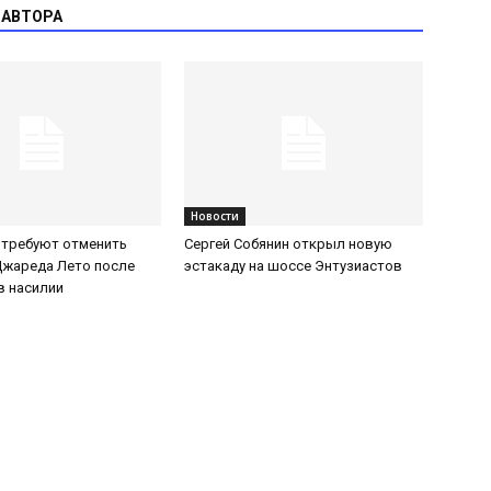
 АВТОРА
Новости
 требуют отменить
Сергей Собянин открыл новую
Джареда Лето после
эстакаду на шоссе Энтузиастов
в насилии