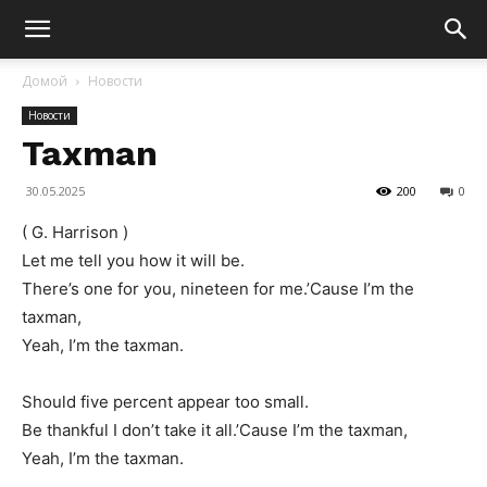
Домой
Новости
Новости
Taxman
30.05.2025
200
0
( G. Harrison )
Let me tell you how it will be.
There’s one for you, nineteen for me.’Cause I’m the
taxman,
Yeah, I’m the taxman.
Should five percent appear too small.
Be thankful I don’t take it all.’Cause I’m the taxman,
Yeah, I’m the taxman.