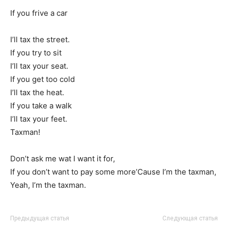
If you frive a car
I’ll tax the street.
If you try to sit
I’ll tax your seat.
If you get too cold
I’ll tax the heat.
If you take a walk
I’ll tax your feet.
Taxman!
Don’t ask me wat I want it for,
If you don’t want to pay some more’Cause I’m the taxman,
Yeah, I’m the taxman.
Предыдущая статья
Следующая статья