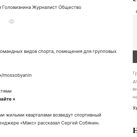
ия Головизнина Журналист Общество
командных видов спорта, помещения для групповых
Г
н/mossobyanin
д
в
стями
н
айте »
У
ми жилыми кварталами возведут спортивный
сенджере «Макс» рассказал Сергей Собянин.