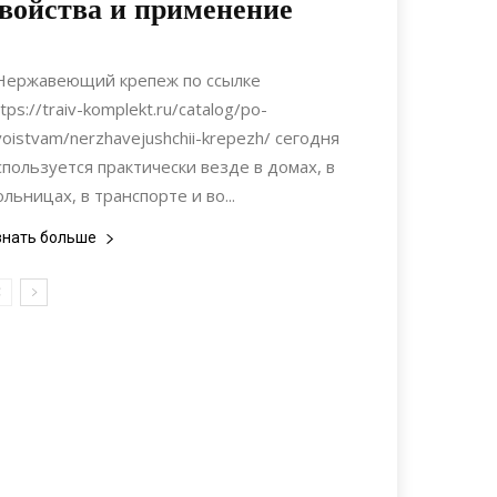
войства и применение
04.06.2020
0
Материалы
ержавеющий крепеж по ссылке
tps://traiv-komplekt.ru/catalog/po-
voistvam/nerzhavejushchii-krepezh/ сегодня
спользуется практически везде в домах, в
ольницах, в транспорте и во...
знать больше