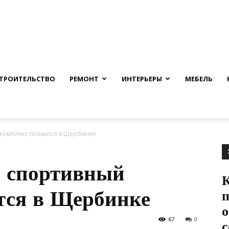
nfmuh.ru
ТРОИТЕЛЬСТВО
РЕМОНТ
ИНТЕРЬЕРЫ
МЕБЕЛЬ
комплекс появится в Щербинке
й спортивный
К
тся в Щербинке
п
о
67
0
с