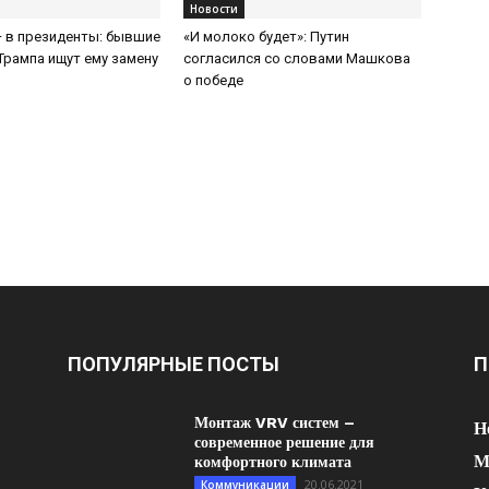
Новости
 в президенты: бывшие
«И молоко будет»: Путин
Трампа ищут ему замену
согласился со словами Машкова
о победе
ПОПУЛЯРНЫЕ ПОСТЫ
П
Монтаж VRV систем –
Н
современное решение для
М
комфортного климата
20.06.2021
Коммуникации