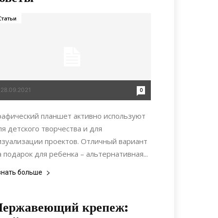
Статьи
28.09.2021
0
рафический планшет активно используют
ля детского творчества и для
изуализации проектов. Отличный вариант
а подарок для ребенка – альтернативная...
знать больше
Нержавеющий крепеж: