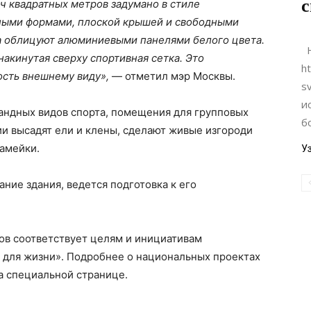
с
 квадратных метров задумано в стиле
ными формами, плоской крышей и свободными
а облицуют алюминиевыми панелями белого цвета.
Н
накинутая сверху спортивная сетка. Это
ht
ость внешнему виду»,
— отметил мэр Москвы.
s
и
андных видов спорта, помещения для групповых
б
ии высадят ели и клены, сделают живые изгороди
камейки.
У
ие здания, ведется подготовка к его
ов соответствует целям и инициативам
 для жизни». Подробнее о национальных проектах
а специальной странице.