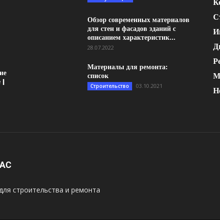
К
С
Обзор современных материалов
для стен и фасадов зданий с
И
описанием характеристик...
Д
28.07.2022
Р
Материалы для ремонта:
ие
М
список
 |
03.10.2021
Строительство
Н
НАС
для строительства и ремонта