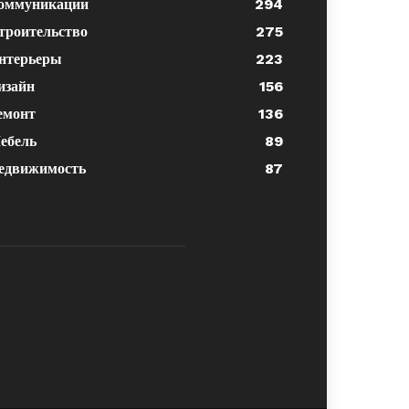
оммуникации
294
троительство
275
нтерьеры
223
изайн
156
емонт
136
ебель
89
едвижимость
87