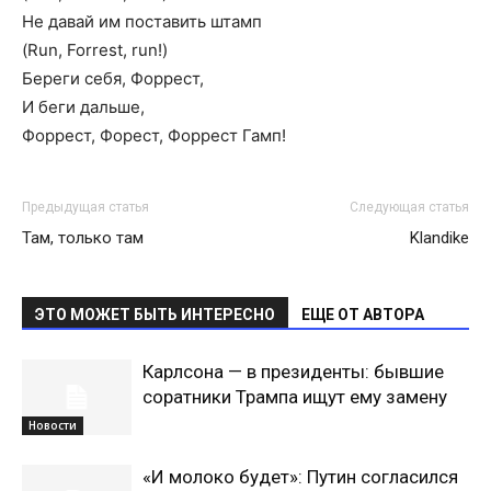
Не давай им поставить штамп
(Run, Forrest, run!)
Береги себя, Форрест,
И беги дальше,
Форрест, Форест, Форрест Гамп!
Предыдущая статья
Следующая статья
Там, только там
Klandike
ЭТО МОЖЕТ БЫТЬ ИНТЕРЕСНО
ЕЩЕ ОТ АВТОРА
Карлсона — в президенты: бывшие
соратники Трампа ищут ему замену
Новости
«И молоко будет»: Путин согласился