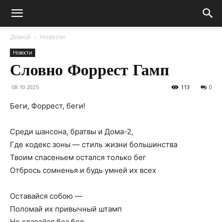
Домой
Новости
Новости
Словно Форрест Гамп
08.10.2025
113
0
Беги, Форрест, беги!
Среди шансона, братвы и Дома-2,
Где кодекс зоны — стиль жизни большинства
Твоим спасеньем остался только бег
Отбрось сомненья и будь умней их всех
Оставайся собою —
Поломай их привычный штамп
Не сдавайся без боя