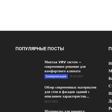
ПОПУЛЯРНЫЕ ПОСТЫ
П
Монтаж VRV систем –
Н
современное решение для
М
комфортного климата
20.06.2021
Коммуникации
К
С
Обзор современных материалов
для стен и фасадов зданий с
И
описанием характеристик...
Д
28.07.2022
Р
Материалы для ремонта: