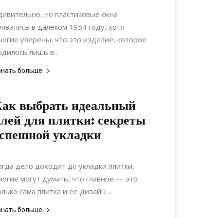
Коммуникации
дивительно, но пластиковые окна
оявились в далеком 1954 году, хотя
ногие уверены, что это изделие, которое
одилось лишь в...
знать больше
ак выбрать идеальный
лей для плитки: секреты
спешной укладки
05.09.2024
0
Материалы
огда дело доходит до укладки плитки,
ногие могут думать, что главное — это
олько сама плитка и ее дизайн....
знать больше