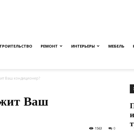
nfmuh.ru
ТРОИТЕЛЬСТВО
РЕМОНТ
ИНТЕРЬЕРЫ
МЕБЕЛЬ
жит Ваш кондиционер?
ужит Ваш
П
и
1563
0