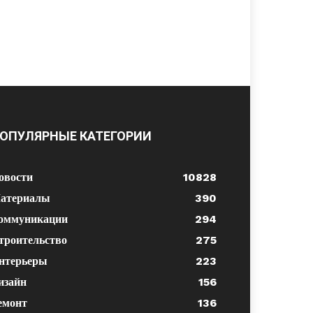
ОПУЛЯРНЫЕ КАТЕГОРИИ
овости
10828
атериалы
390
оммуникации
294
троительство
275
нтерьеры
223
изайн
156
емонт
136