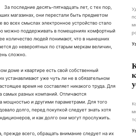
За последние десять-пятнадцать лет, с тех пор,
У
аших магазинах, они перестали быть предметом
п
е во всех смыслах электронное устройство стало
м
ью можно поддерживать в помещениях комфортный
р
ее количество людей понимают, что в нынешних
У
ается до невероятных по старым меркам величин,
ень сложно.
К
ом доме и квартире есть свой собственный
к
их устанавливают уже чуть ли не в обязательном
у
астоящее время не составляет никакого труда. Для
а самых разных компаний. Отличаются
а мощностью и другими параметрами. Для того
К
овало долго, перед покупкой следует знать хотя
м
ндиционеров, и как долго они могут прослужить.
т
У
, прежде всего, обращать внимание следует на их