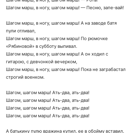
Шагом марш, в ногу, шагом марш! — Песню, запе-вай!
Шагом марш, в ногу, шагом марш! А на заводе батя
пули отливал,
Шагом марш, в ногу, шагом марш! По рюмочке
«Рябиновой» в субботу выпивал.
Шагом марш, в ногу, шагом марш! А он ходил с
гитарою, с девчонкой вечерком,
Шагом марш, в ногу, шагом марш! Пока не заграбастал
строгий военком.
Шагом, шагом марш! Ать-два, ать-два!
Шагом, шагом марш! Ать-два, ать-два!
Шагом, шагом марш! Ать-два, ать-два!
Шагом, шагом марш! Ать-два, ать-два!
А батькину пулю вражина купил, ее в обойму вставил,