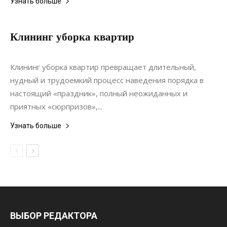
Узнать больше
Клининг уборка квартир
06.03.2021
0
Коммуникации
Клининг уборка квартир превращает длительный,
нудный и трудоемкий процесс наведения порядка в
настоящий «праздник», полный неожиданных и
приятных «сюрпризов»,...
Узнать больше
ВЫБОР РЕДАКТОРА