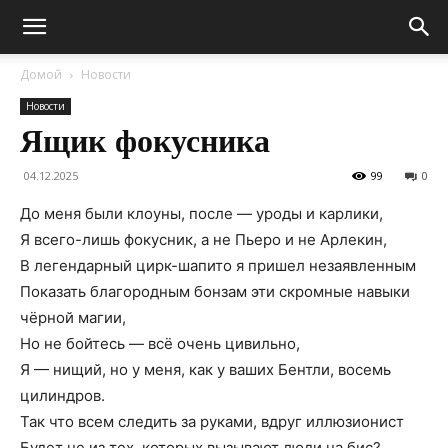
Домой
Новости
Новости
Ящик фокусника
04.12.2025
99
0
До меня были клоуны, после — уроды и карлики,
Я всего-лишь фокусник, а не Пьеро и не Арлекин,
В легендарный цирк-шапито я пришел незаявленным
Показать благородным бонзам эти скромные навыки
чёрной магии,
Но не бойтесь — всё очень цивильно,
Я — нищий, но у меня, как у ваших Бентли, восемь
цилиндров.
Так что всем следить за руками, вдруг иллюзионист
Будет не из тех, которых вызывают люди на бис?..