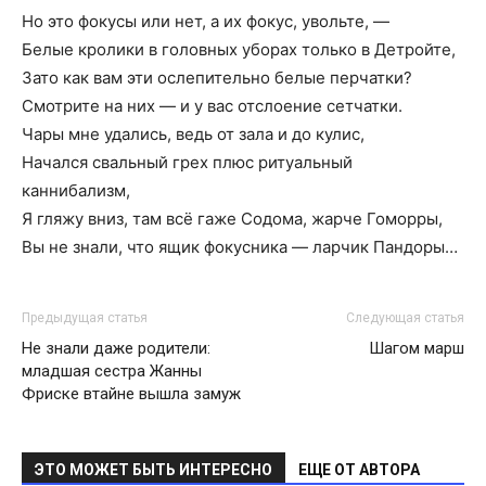
Но это фокусы или нет, а их фокус, увольте, —
Белые кролики в головных уборах только в Детройте,
Зато как вам эти ослепительно белые перчатки?
Смотрите на них — и у вас отслоение сетчатки.
Чары мне удались, ведь от зала и до кулис,
Начался свальный грех плюс ритуальный
каннибализм,
Я гляжу вниз, там всё гаже Содома, жарче Гоморры,
Вы не знали, что ящик фокусника — ларчик Пандоры…
Предыдущая статья
Следующая статья
Не знали даже родители:
Шагом марш
младшая сестра Жанны
Фриске втайне вышла замуж
ЭТО МОЖЕТ БЫТЬ ИНТЕРЕСНО
ЕЩЕ ОТ АВТОРА