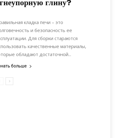
гнеупорную глину?
15.02.2022
0
Строительство
равильная кладка печи – это
олговечность и безопасность ее
ксплуатации. Для сборки стараются
спользовать качественные материалы,
оторые обладают достаточной...
знать больше