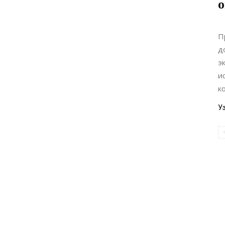
о
П
д
э
и
к
У