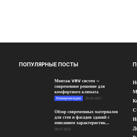
ПОПУЛЯРНЫЕ ПОСТЫ
П
Монтаж VRV систем –
Н
современное решение для
М
комфортного климата
20.06.2021
Коммуникации
К
С
Обзор современных материалов
для стен и фасадов зданий с
И
описанием характеристик...
Д
28.07.2022