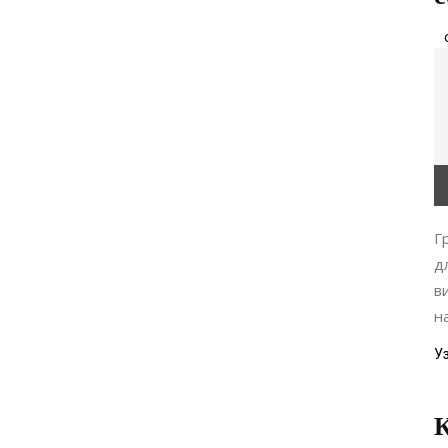
Г
д
в
н
У
К