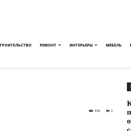
nfmuh.ru
ТРОИТЕЛЬСТВО
РЕМОНТ
ИНТЕРЬЕРЫ
МЕБЕЛЬ
К
п
134
0
о
с