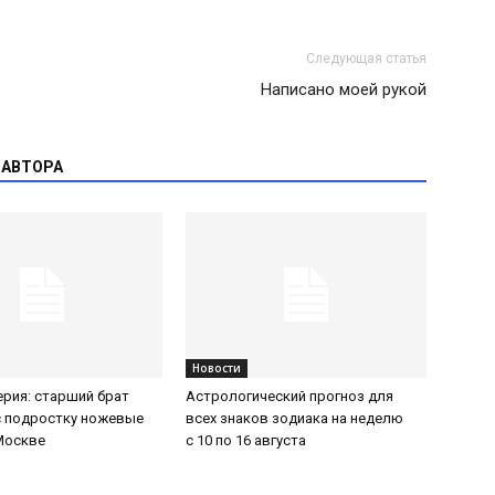
Следующая статья
Написано моей рукой
 АВТОРА
Новости
ерия: старший брат
Астрологический прогноз для
с подростку ножевые
всех знаков зодиака на неделю
Москве
с 10 по 16 августа