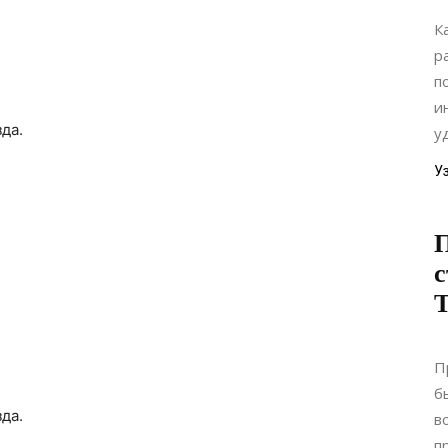
К
р
п
и
да.
уд
У
П
с
П
б
да.
в
п