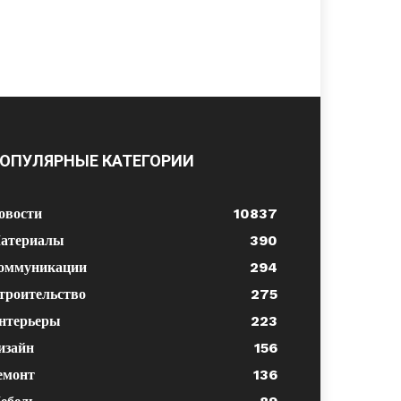
ОПУЛЯРНЫЕ КАТЕГОРИИ
овости
10837
атериалы
390
оммуникации
294
троительство
275
нтерьеры
223
изайн
156
емонт
136