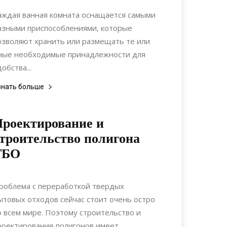
Интерьеры
аждая ванная комната оснащается самыми
азными приспособлениями, которые
озволяют хранить или размещать те или
ные необходимые принадлежности для
обства...
знать больше
роектирование и
троительство полигона
ТБО
13.12.2020
0
Строительство
роблема с переработкой твердых
ытовых отходов сейчас стоит очень остро
о всем мире. Поэтому строительство и
роектирование полигонов имеет...