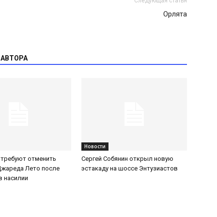
Следующая статья
Орлята
 АВТОРА
Новости
 требуют отменить
Сергей Собянин открыл новую
Джареда Лето после
эстакаду на шоссе Энтузиастов
в насилии