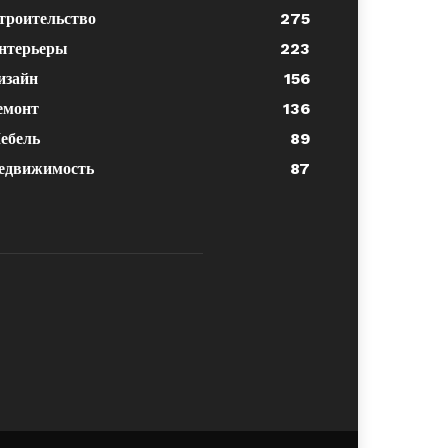
троительство
275
нтерьеры
223
изайн
156
емонт
136
ебель
89
едвижимость
87