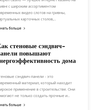
ривні с широким ассортиментом
овременных видео слотов на гривны,
иртуальных карточных столов,...
знать больше
ак стеновые сэндвич-
панели повышают
нергоэффективность дома
14.07.2024
0
Материалы
теновые сэндвич-панели - это
овременный материал, который находит
ирокое применение в строительстве. Они
омогают не только создать прочные и...
знать больше