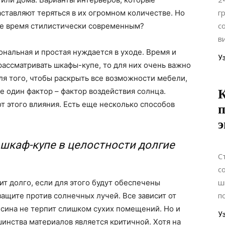
г
аставляют теряться в их огромном количестве. Но
с
же время стилистически современным?
в
ональная и простая нуждается в уходе. Время и
У
рассматривать шкафы-купе, то для них очень важно
ля того, чтобы раскрыть все возможности мебели,
ще один фактор – фактор воздействия солнца.
К
т этого влияния. Есть еще несколько способов
э
 шкаф-купе в целостности долгие
С
с
ш
т долго, если для этого будут обеспечены
п
защите против солнечных лучей. Все зависит от
есина не терпит слишком сухих помещений. Но и
У
инства материалов является критичной. Хотя на