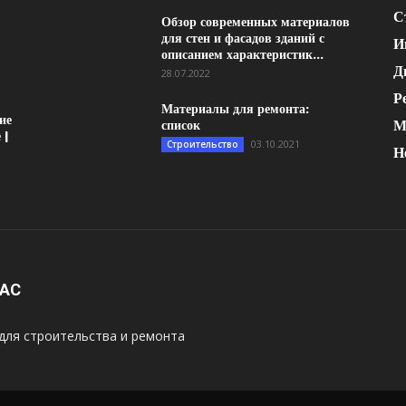
С
Обзор современных материалов
для стен и фасадов зданий с
И
описанием характеристик...
Д
28.07.2022
Р
Материалы для ремонта:
ие
М
список
 |
03.10.2021
Строительство
Н
НАС
для строительства и ремонта