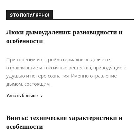
ЭТО ПОПУЛЯРНО!
Люки дымоудаления: разновидности и
особенности
20.05.2020
0
Коммуникации
При горении из стройматериалов выделяется
отравляющие и токсичные вещества, приводящие к
удушью и потере сознания. Именно отравление
дымом, состоящим...
Узнать больше
Винты: технические характеристики и
особенности
23.06.2021
0
Интерьеры