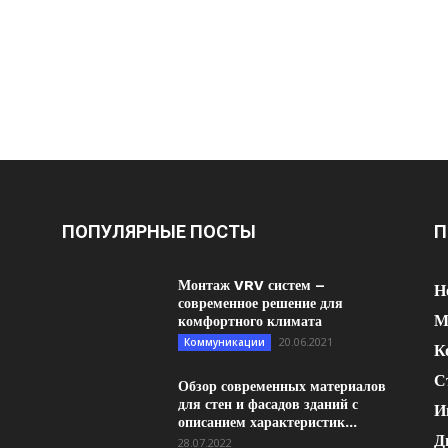
ПОПУЛЯРНЫЕ ПОСТЫ
П
Монтаж VRV систем –
Н
современное решение для
М
комфортного климата
20.06.2021
Коммуникации
К
С
Обзор современных материалов
для стен и фасадов зданий с
И
описанием характеристик...
Д
28.07.2022