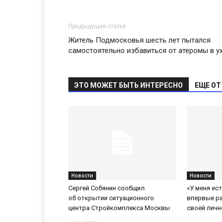
Предыдущая статья
Житель Подмосковья шесть лет пытался
самостоятельно избавиться от атеромы в у
ЭТО МОЖЕТ БЫТЬ ИНТЕРЕСНО
ЕЩЕ ОТ
Новости
Новости
Сергей Собянин сообщил
«У меня ес
об открытии ситуационного
впервые р
центра Стройкомплекса Москвы
своей личн