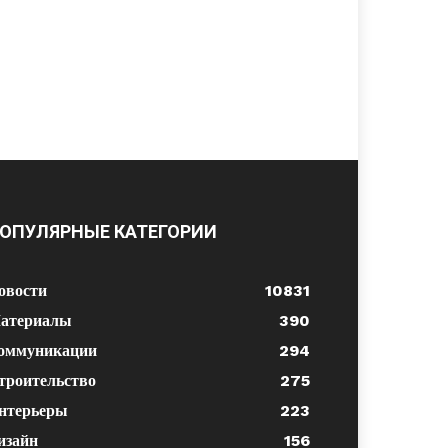
ОПУЛЯРНЫЕ КАТЕГОРИИ
овости
10831
атериалы
390
оммуникации
294
троительство
275
нтерьеры
223
изайн
156