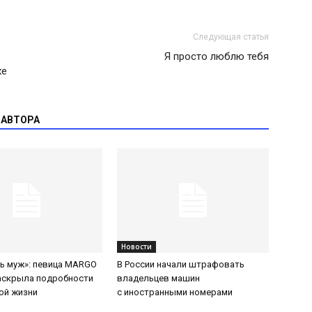
Следующая статья
Я просто люблю тебя
хе
 АВТОРА
Новости
ть муж»: певица MARGO
В России начали штрафовать
аскрыла подробности
владельцев машин
ой жизни
с иностранными номерами