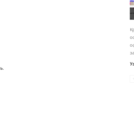
К
о
о
з
У
ь.