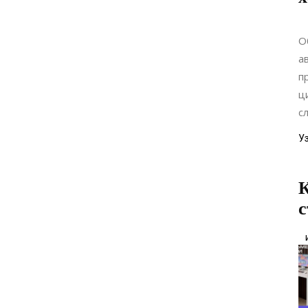
О
а
п
ц
с
У
с