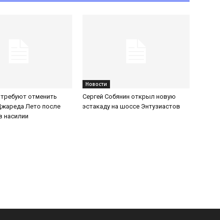
Новости
 требуют отменить
Сергей Собянин открыл новую
Джареда Лето после
эстакаду на шоссе Энтузиастов
в насилии