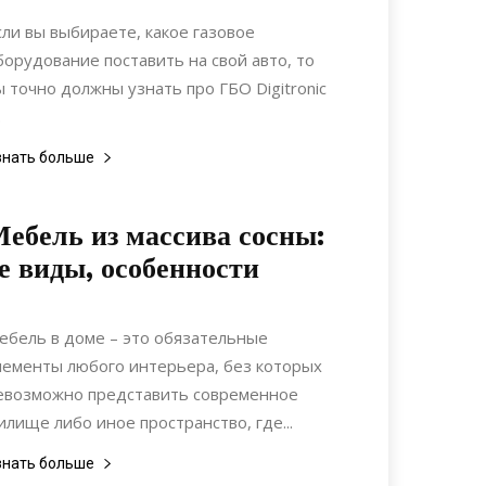
Статьи
сли вы выбираете, какое газовое
борудование поставить на свой авто, то
ы точно должны узнать про ГБО Digitronic
.
знать больше
ебель из массива сосны:
е виды, особенности
28.09.2020
0
Мебель
ебель в доме – это обязательные
лементы любого интерьера, без которых
евозможно представить современное
илище либо иное пространство, где...
знать больше