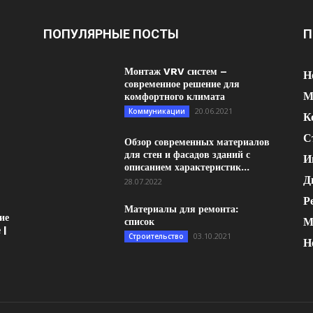
ПОПУЛЯРНЫЕ ПОСТЫ
П
Монтаж VRV систем –
Н
современное решение для
М
комфортного климата
20.06.2021
Коммуникации
К
С
Обзор современных материалов
для стен и фасадов зданий с
И
описанием характеристик...
Д
28.07.2022
Р
Материалы для ремонта:
ие
М
список
 |
03.10.2021
Строительство
Н