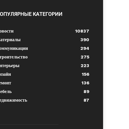
ОПУЛЯРНЫЕ КАТЕГОРИИ
овости
10837
атериалы
390
оммуникации
294
троительство
275
нтерьеры
223
изайн
156
емонт
136
ебель
89
едвижимость
87