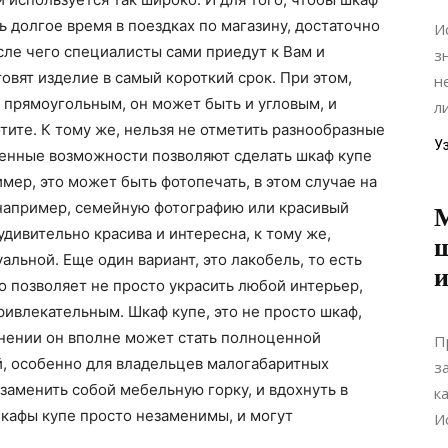
ь долгое время в поездках по магазину, достаточно
И
сле чего специалисты сами приедут к Вам и
з
овят изделие в самый короткий срок. При этом,
н
 прямоугольным, он может быть и угловым, и
л
тите. К тому же, нельзя не отметить разнообразные
У
менные возможности позволяют сделать шкаф купе
мер, это может быть фотопечать, в этом случае на
например, семейную фотографию или красивый
дивительно красива и интересна, к тому же,
ш
альной. Еще один вариант, это лакобель, то есть
и
о позволяет не просто украсить любой интерьер,
ривлекательным. Шкаф купе, это не просто шкаф,
лнении он вполне может стать полноценной
П
й, особенно для владельцев малогабаритных
з
заменить собой мебельную горку, и вдохнуть в
к
кафы купе просто незаменимы, и могут
И