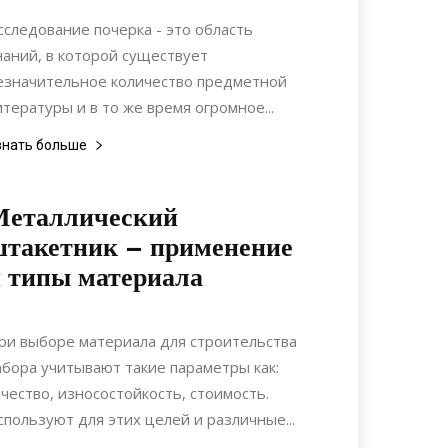
Коммуникации
сследование почерка - это область
наний, в которой существует
езначительное количество предметной
итературы и в то же время огромное...
знать больше
Металлический
такетник – применение
 типы материала
22.05.2022
0
Материалы
ри выборе материала для строительства
абора учитывают такие параметры как:
ачество, износостойкость, стоимость.
спользуют для этих целей и различные...