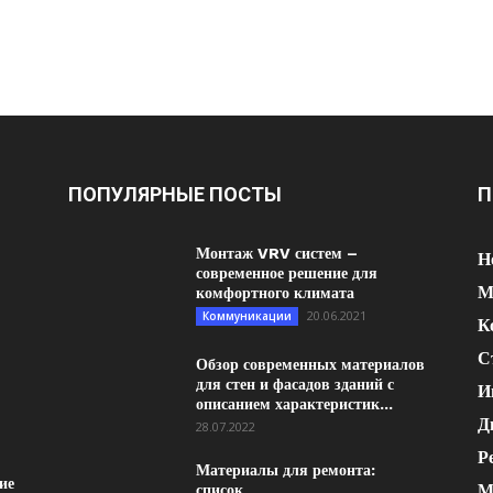
ПОПУЛЯРНЫЕ ПОСТЫ
П
Монтаж VRV систем –
Н
современное решение для
М
комфортного климата
20.06.2021
Коммуникации
К
С
Обзор современных материалов
для стен и фасадов зданий с
И
описанием характеристик...
Д
28.07.2022
Р
Материалы для ремонта:
ие
М
список