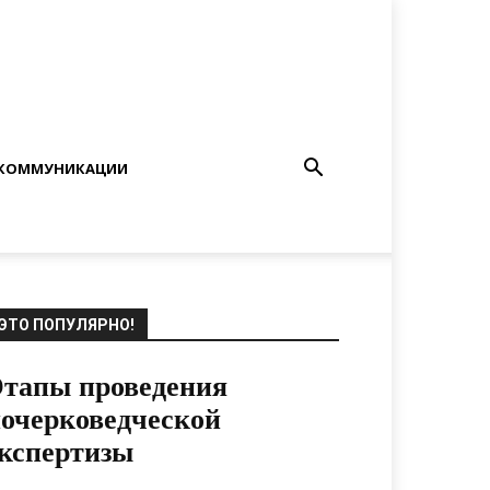
КОММУНИКАЦИИ
ЭТО ПОПУЛЯРНО!
тапы проведения
очерковедческой
кспертизы
02.10.2020
0