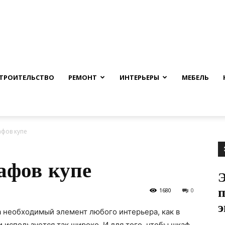
nfmuh.ru
ТРОИТЕЛЬСТВО
РЕМОНТ
ИНТЕРЬЕРЫ
МЕБЕЛЬ
фов купе
афов купе
Э
п
1680
0
э
 а необходимый элемент любого интерьера, как в
и используется так широко. И для того, чтобы шкаф