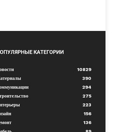
ОПУЛЯРНЫЕ КАТЕГОРИИ
овости
10829
атериалы
390
оммуникации
294
троительство
275
нтерьеры
223
изайн
156
емонт
136
ебель
89