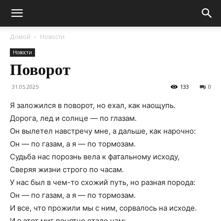
Домой
Новости
Новости
Поворот
31.05.2025
133
0
Я заложился в поворот, но ехал, как наощупь.
Дорога, лед и солнце — по глазам.
Он вылетел навстречу мне, а дальше, как нарочно:
Он — по газам, а я — по тормозам.
Судьба нас порознь вела к фатальному исходу,
Сверяя жизни строго по часам.
У нас был в чем-то схожий путь, но разная порода:
Он — по газам, а я — по тормозам.
И все, что прожили мы с ним, сорвалось на исходе.
И в этот миг понятно стало нам: